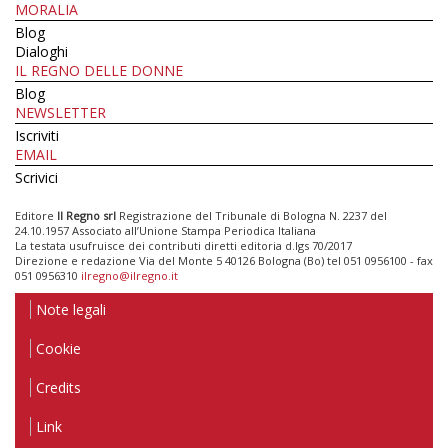
MORALIA
Blog
Dialoghi
IL REGNO DELLE DONNE
Blog
NEWSLETTER
Iscriviti
EMAIL
Scrivici
Editore
Il Regno srl
Registrazione del Tribunale di Bologna N. 2237 del
24.10.1957 Associato all’Unione Stampa Periodica Italiana
La testata usufruisce dei contributi diretti editoria d.lgs 70/2017
Direzione e redazione Via del Monte 5 40126 Bologna (Bo) tel 051 0956100 - fax
051 0956310
ilregno@ilregno.it
Note legali
Cookie
Credits
Link