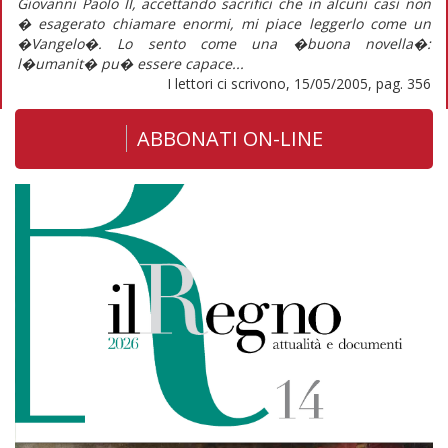
Giovanni Paolo II, accettando sacrifici che in alcuni casi non
� esagerato chiamare enormi, mi piace leggerlo come un
�Vangelo�. Lo sento come una �buona novella�:
l�umanit� pu� essere capace...
I lettori ci scrivono, 15/05/2005, pag. 356
ABBONATI ON-LINE