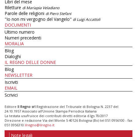
Libri del mese
Riletture
di Mariapia Veladiano
Parole delle religioni
di Piero Stefani
"Io non mi vergogno del Vangelo"
di Luigi Accattoli
DOCUMENTI
Ultimo numero
Numeri precedenti
MORALIA
Blog
Dialoghi
IL REGNO DELLE DONNE
Blog
NEWSLETTER
Iscriviti
EMAIL
Scrivici
Editore
Il Regno srl
Registrazione del Tribunale di Bologna N. 2237 del
24.10.1957 Associato all’Unione Stampa Periodica Italiana
La testata usufruisce dei contributi diretti editoria d.lgs 70/2017
Direzione e redazione Via del Monte 5 40126 Bologna (Bo) tel 051 0956100 - fax
051 0956310
ilregno@ilregno.it
Note legali