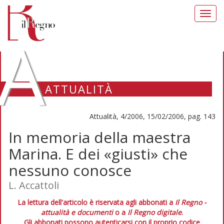
Toggl
navig
A
ATTUALITÀ
Attualità, 4/2006, 15/02/2006, pag. 143
In memoria della maestra
Marina. E dei «giusti» che
nessuno conosce
L. Accattoli
La lettura dell'articolo è riservata agli abbonati a
Il Regno -
attualità e documenti
o a
Il Regno digitale
.
Gli abbonati possono autenticarsi con il proprio codice