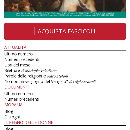
ACQUISTA FASCICOLI
ATTUALITÀ
Ultimo numero
Numeri precedenti
Libri del mese
Riletture
di Mariapia Veladiano
Parole delle religioni
di Piero Stefani
"Io non mi vergogno del Vangelo"
di Luigi Accattoli
DOCUMENTI
Ultimo numero
Numeri precedenti
MORALIA
Blog
Dialoghi
IL REGNO DELLE DONNE
Blog