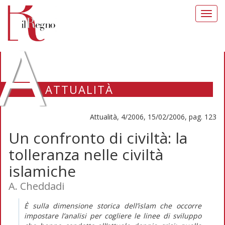
Toggl
navig
A
ATTUALITÀ
Attualità, 4/2006, 15/02/2006, pag. 123
Un confronto di civiltà: la
tolleranza nelle civiltà
islamiche
A. Cheddadi
È sulla dimensione storica dell’islam che occorre
impostare l’analisi per cogliere le linee di sviluppo