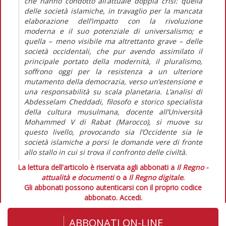
che hanno condotto all’attuale doppia crisi: quella
delle società islamiche, in travaglio per la mancata
elaborazione dell’impatto con la rivoluzione
moderna e il suo potenziale di universalismo; e
quella – meno visibile ma altrettanto grave – delle
società occidentali, che pur avendo assimilato il
principale portato della modernità, il pluralismo,
soffrono oggi per la resistenza a un ulteriore
mutamento della democrazia, verso un’estensione e
una responsabilità su scala planetaria. L’analisi di
Abdesselam Cheddadi, filosofo e storico specialista
della cultura musulmana, docente all’Università
Mohammed V di Rabat (Marocco), si muove su
questo livello, provocando sia l’Occidente sia le
società islamiche a porsi le domande vere di fronte
allo stallo in cui si trova il confronto delle civiltà.
La lettura dell'articolo è riservata agli abbonati a
Il Regno -
attualità e documenti
o a
Il Regno digitale
.
Gli abbonati possono autenticarsi con il proprio codice
abbonato.
Accedi.
ABBONATI ON-LINE