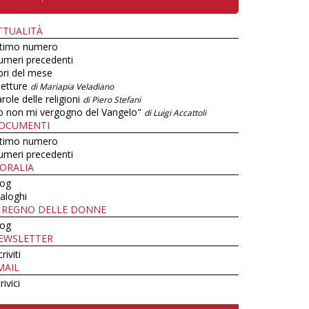
TTUALITÀ
ltimo numero
umeri precedenti
bri del mese
letture
di Mariapia Veladiano
role delle religioni
di Piero Stefani
o non mi vergogno del Vangelo"
di Luigi Accattoli
OCUMENTI
ltimo numero
umeri precedenti
ORALIA
log
aloghi
L REGNO DELLE DONNE
log
EWSLETTER
criviti
MAIL
rivici