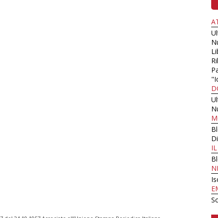
A
U
N
Li
Ri
Pa
"I
D
U
N
M
B
Di
I
B
N
Is
E
Sc