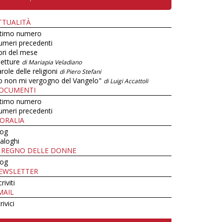
TTUALITÀ
ltimo numero
umeri precedenti
bri del mese
letture
di Mariapia Veladiano
role delle religioni
di Piero Stefani
o non mi vergogno del Vangelo"
di Luigi Accattoli
OCUMENTI
ltimo numero
umeri precedenti
ORALIA
log
aloghi
L REGNO DELLE DONNE
log
EWSLETTER
criviti
MAIL
rivici