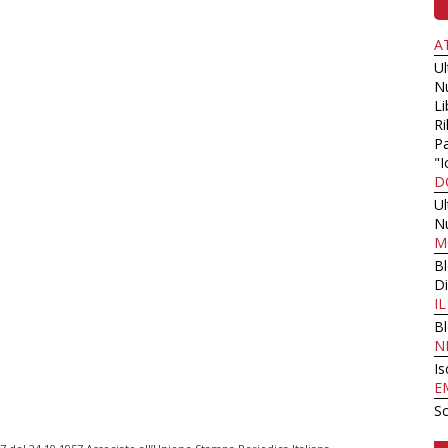
A
U
N
Li
Ri
Pa
"I
D
U
N
M
B
Di
I
B
N
Is
E
Sc