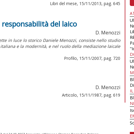
Libri del mese, 15/11/2013, pag. 645
A
U
responsabilità del laico
N
Li
D. Menozzi
Ri
ette in luce lo storico Daniele Menozzi, consiste nello studio
Pa
 italiana e la modernità, e nel ruolo della mediazione laicale
"I
D
Profilo, 15/11/2007, pag. 720
U
N
M
B
Di
D. Menozzi
I
Articolo, 15/11/1987, pag. 619
B
N
Is
E
Sc