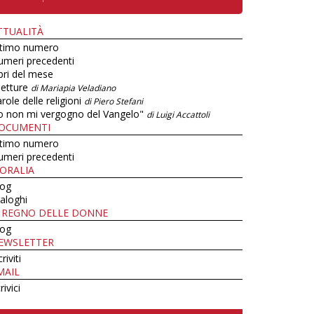
TTUALITÀ
ltimo numero
umeri precedenti
bri del mese
letture
di Mariapia Veladiano
role delle religioni
di Piero Stefani
o non mi vergogno del Vangelo"
di Luigi Accattoli
OCUMENTI
ltimo numero
umeri precedenti
ORALIA
log
aloghi
L REGNO DELLE DONNE
log
EWSLETTER
criviti
MAIL
rivici