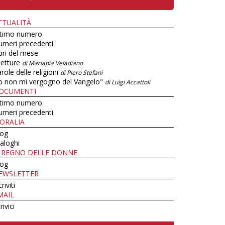
TTUALITÀ
ltimo numero
umeri precedenti
bri del mese
letture
di Mariapia Veladiano
role delle religioni
di Piero Stefani
o non mi vergogno del Vangelo"
di Luigi Accattoli
OCUMENTI
ltimo numero
umeri precedenti
ORALIA
log
aloghi
L REGNO DELLE DONNE
log
EWSLETTER
criviti
MAIL
rivici