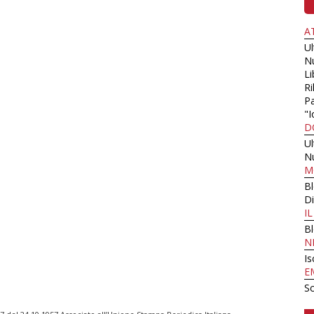
A
U
N
Li
Ri
Pa
"I
D
U
N
M
B
Di
I
B
N
Is
E
Sc