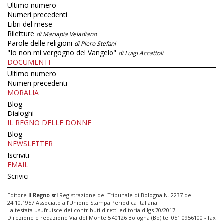
Ultimo numero
Numeri precedenti
Libri del mese
Riletture
di Mariapia Veladiano
Parole delle religioni
di Piero Stefani
"Io non mi vergogno del Vangelo"
di Luigi Accattoli
DOCUMENTI
Ultimo numero
Numeri precedenti
MORALIA
Blog
Dialoghi
IL REGNO DELLE DONNE
Blog
NEWSLETTER
Iscriviti
EMAIL
Scrivici
Editore
Il Regno srl
Registrazione del Tribunale di Bologna N. 2237 del
24.10.1957 Associato all’Unione Stampa Periodica Italiana
La testata usufruisce dei contributi diretti editoria d.lgs 70/2017
Direzione e redazione Via del Monte 5 40126 Bologna (Bo) tel 051 0956100 - fax