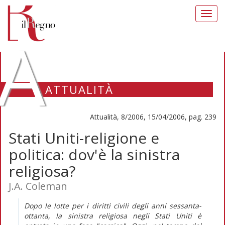
Toggl
navig
A
ATTUALITÀ
Attualità, 8/2006, 15/04/2006, pag. 239
Stati Uniti-religione e
politica: dov'è la sinistra
religiosa?
J.A. Coleman
Dopo le lotte per i diritti civili degli anni sessanta-
ottanta, la sinistra religiosa negli Stati Uniti è