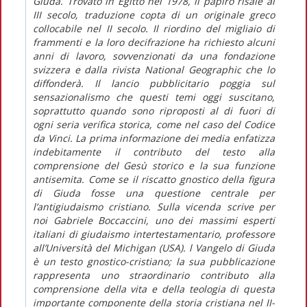
Giuda. Trovato in Egitto nel 1978, il papiro risale al
III secolo, traduzione copta di un originale greco
collocabile nel II secolo. Il riordino del migliaio di
frammenti e la loro decifrazione ha richiesto alcuni
anni di lavoro, sovvenzionati da una fondazione
svizzera e dalla rivista National Geographic che lo
diffonderà. Il lancio pubblicitario poggia sul
sensazionalismo che questi temi oggi suscitano,
soprattutto quando sono riproposti al di fuori di
ogni seria verifica storica, come nel caso del Codice
da Vinci. La prima informazione dei media enfatizza
indebitamente il contributo del testo alla
comprensione del Gesù storico e la sua funzione
antisemita. Come se il riscatto gnostico della figura
di Giuda fosse una questione centrale per
l’antigiudaismo cristiano. Sulla vicenda scrive per
noi Gabriele Boccaccini, uno dei massimi esperti
italiani di giudaismo intertestamentario, professore
all’Università del Michigan (USA). l Vangelo di Giuda
è un testo gnostico-cristiano; la sua pubblicazione
rappresenta uno straordinario contributo alla
comprensione della vita e della teologia di questa
importante componente della storia cristiana nel II-