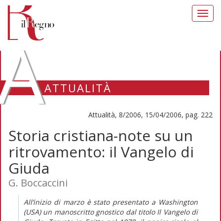
Toggl
navig
A
ATTUALITÀ
Attualità, 8/2006, 15/04/2006, pag. 222
Storia cristiana-note su un
ritrovamento: il Vangelo di
Giuda
G. Boccaccini
All’inizio di marzo è stato presentato a Washington
(USA) un manoscritto gnostico dal titolo Il Vangelo di