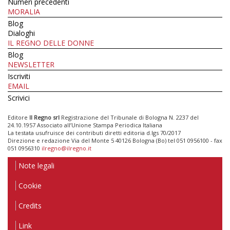
Numeri precedenti
MORALIA
Blog
Dialoghi
IL REGNO DELLE DONNE
Blog
NEWSLETTER
Iscriviti
EMAIL
Scrivici
Editore
Il Regno srl
Registrazione del Tribunale di Bologna N. 2237 del
24.10.1957 Associato all’Unione Stampa Periodica Italiana
La testata usufruisce dei contributi diretti editoria d.lgs 70/2017
Direzione e redazione Via del Monte 5 40126 Bologna (Bo) tel 051 0956100 - fax
051 0956310
ilregno@ilregno.it
Note legali
Cookie
Credits
Link