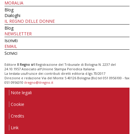
MORALIA
Blog
Dialoghi
IL REGNO DELLE DONNE
Blog
NEWSLETTER
Iscriviti
EMAIL
Scrivici
Editore
Il Regno srl
Registrazione del Tribunale di Bologna N. 2237 del
24.10.1957 Associato all’Unione Stampa Periodica Italiana
La testata usufruisce dei contributi diretti editoria d.lgs 70/2017
Direzione e redazione Via del Monte 5 40126 Bologna (Bo) tel 051 0956100 - fax
051 0956310
ilregno@ilregno.it
Note legali
Cookie
Credits
Link