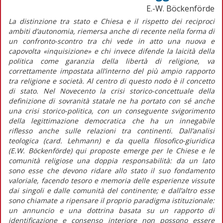
E.-W. Böckenförde
La distinzione tra stato e Chiesa e il rispetto dei reciproci
ambiti d’autonomia, riemersa anche di recente nella forma di
un confronto-scontro tra chi vede in atto una nuova e
capovolta «inquisizione» e chi invece difende la laicità della
politica come garanzia della libertà di religione, va
correttamente impostata all’interno del più ampio rapporto
tra religione e società. Al centro di questo nodo è il concetto
di stato. Nel Novecento la crisi storico-concettuale della
definizione di sovranità statale ne ha portato con sé anche
una crisi storico-politica, con un conseguente svigorimento
della legittimazione democratica che ha un innegabile
riflesso anche sulle relazioni tra continenti. Dall’analisi
teologica (card. Lehmann) e da quella filosofico-giuridica
(E.W. Böckenförde) qui proposte emerge per le Chiese e le
comunità religiose una doppia responsabilità: da un lato
sono esse che devono ridare allo stato il suo fondamento
valoriale, facendo tesoro e memoria delle esperienze vissute
dai singoli e dalle comunità del continente; e dall’altro esse
sono chiamate a ripensare il proprio paradigma istituzionale:
un annuncio e una dottrina basata su un rapporto di
identificazione e consenso interiore non possono essere