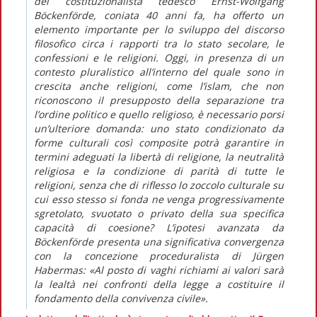
del costituzionalista tedesco Ernst-Wolfgang
Böckenförde, coniata 40 anni fa, ha offerto un
elemento importante per lo sviluppo del discorso
filosofico circa i rapporti tra lo stato secolare, le
confessioni e le religioni. Oggi, in presenza di un
contesto pluralistico all’interno del quale sono in
crescita anche religioni, come l’islam, che non
riconoscono il presupposto della separazione tra
l’ordine politico e quello religioso, è necessario porsi
un’ulteriore domanda: uno stato condizionato da
forme culturali così composite potrà garantire in
termini adeguati la libertà di religione, la neutralità
religiosa e la condizione di parità di tutte le
religioni, senza che di riflesso lo zoccolo culturale su
cui esso stesso si fonda ne venga progressivamente
sgretolato, svuotato o privato della sua specifica
capacità di coesione? L’ipotesi avanzata da
Böckenförde presenta una significativa convergenza
con la concezione proceduralista di Jürgen
Habermas: «Al posto di vaghi richiami ai valori sarà
la lealtà nei confronti della legge a costituire il
fondamento della convivenza civile».