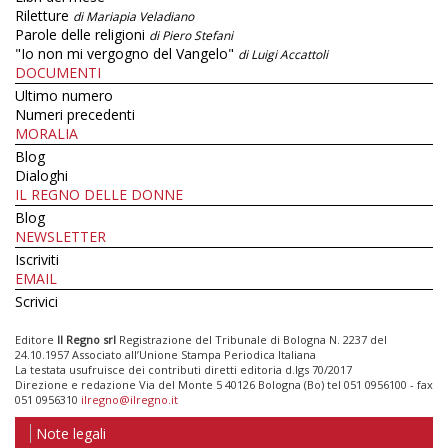
Riletture
di Mariapia Veladiano
Parole delle religioni
di Piero Stefani
"Io non mi vergogno del Vangelo"
di Luigi Accattoli
DOCUMENTI
Ultimo numero
Numeri precedenti
MORALIA
Blog
Dialoghi
IL REGNO DELLE DONNE
Blog
NEWSLETTER
Iscriviti
EMAIL
Scrivici
Editore
Il Regno srl
Registrazione del Tribunale di Bologna N. 2237 del
24.10.1957 Associato all’Unione Stampa Periodica Italiana
La testata usufruisce dei contributi diretti editoria d.lgs 70/2017
Direzione e redazione Via del Monte 5 40126 Bologna (Bo) tel 051 0956100 - fax
051 0956310
ilregno@ilregno.it
Note legali