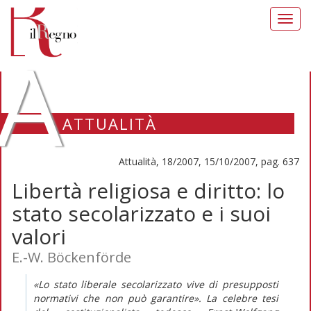
Toggl
navig
A
ATTUALITÀ
Attualità, 18/2007, 15/10/2007, pag. 637
Libertà religiosa e diritto: lo
stato secolarizzato e i suoi
valori
E.-W. Böckenförde
«Lo stato liberale secolarizzato vive di presupposti
normativi che non può garantire». La celebre tesi