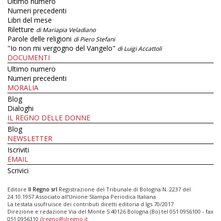
Ultimo numero
Numeri precedenti
Libri del mese
Riletture
di Mariapia Veladiano
Parole delle religioni
di Piero Stefani
"Io non mi vergogno del Vangelo"
di Luigi Accattoli
DOCUMENTI
Ultimo numero
Numeri precedenti
MORALIA
Blog
Dialoghi
IL REGNO DELLE DONNE
Blog
NEWSLETTER
Iscriviti
EMAIL
Scrivici
Editore
Il Regno srl
Registrazione del Tribunale di Bologna N. 2237 del
24.10.1957 Associato all’Unione Stampa Periodica Italiana
La testata usufruisce dei contributi diretti editoria d.lgs 70/2017
Direzione e redazione Via del Monte 5 40126 Bologna (Bo) tel 051 0956100 - fax
051 0956310
ilregno@ilregno.it