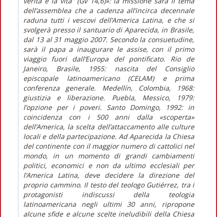
verità e la vita” (Gv 14,6)»: la missione sarà il tema
dell’assemblea che a cadenza all’incirca decennale
raduna tutti i vescovi dell’America Latina, e che si
svolgerà presso il santuario di Aparecida, in Brasile,
dal 13 al 31 maggio 2007. Secondo la consuetudine,
sarà il papa a inaugurare le assise, con il primo
viaggio fuori dall’Europa del pontificato. Rio de
Janeiro, Brasile, 1955: nascita del Consiglio
episcopale latinoamericano (CELAM) e prima
conferenza generale. Medellín, Colombia, 1968:
giustizia e liberazione. Puebla, Messico, 1979:
l’opzione per i poveri. Santo Domingo, 1992: in
coincidenza con i 500 anni dalla «scoperta»
dell’America, la scelta dell’attaccamento alle culture
locali e della partecipazione. Ad Aparecida la Chiesa
del continente con il maggior numero di cattolici nel
mondo, in un momento di grandi cambiamenti
politici, economici e non da ultimo ecclesiali per
l’America Latina, deve decidere la direzione del
proprio cammino. Il testo del teologo Gutiérrez, tra i
protagonisti indiscussi della teologia
latinoamericana negli ultimi 30 anni, ripropone
alcune sfide e alcune scelte ineludibili della Chiesa