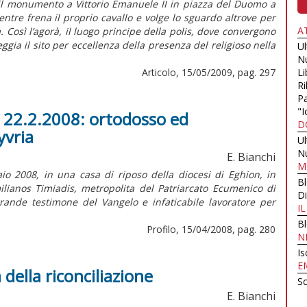
i: il monumento a Vittorio Emanuele II in piazza del Duomo a
mentre frena il proprio cavallo e volge lo sguardo altrove per
A
a. Così l’agorà, il luogo principe della polis, dove convergono
eggia il sito per eccellenza della presenza del religioso nella
U
N
Articolo, 15/05/2009, pag. 297
Li
Ri
Pa
"I
- 22.2.2008: ortodosso ed
D
yvria
U
N
E. Bianchi
M
io 2008, in una casa di riposo della diocesi di Eghion, in
B
lianos Timiadis, metropolita del Patriarcato Ecumenico di
Di
, grande testimone del Vangelo e infaticabile lavoratore per
I
B
Profilo, 15/04/2008, pag. 280
N
Is
E
della riconciliazione
Sc
E. Bianchi