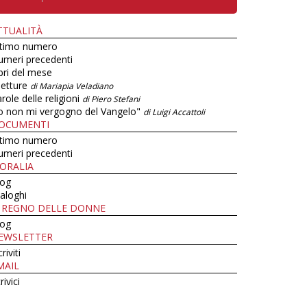
TTUALITÀ
ltimo numero
umeri precedenti
bri del mese
letture
di Mariapia Veladiano
role delle religioni
di Piero Stefani
o non mi vergogno del Vangelo"
di Luigi Accattoli
OCUMENTI
ltimo numero
umeri precedenti
ORALIA
log
aloghi
L REGNO DELLE DONNE
log
EWSLETTER
criviti
MAIL
rivici