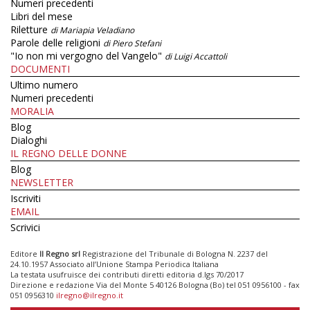
Numeri precedenti
Libri del mese
Riletture
di Mariapia Veladiano
Parole delle religioni
di Piero Stefani
"Io non mi vergogno del Vangelo"
di Luigi Accattoli
DOCUMENTI
Ultimo numero
Numeri precedenti
MORALIA
Blog
Dialoghi
IL REGNO DELLE DONNE
Blog
NEWSLETTER
Iscriviti
EMAIL
Scrivici
Editore
Il Regno srl
Registrazione del Tribunale di Bologna N. 2237 del
24.10.1957 Associato all’Unione Stampa Periodica Italiana
La testata usufruisce dei contributi diretti editoria d.lgs 70/2017
Direzione e redazione Via del Monte 5 40126 Bologna (Bo) tel 051 0956100 - fax
051 0956310
ilregno@ilregno.it