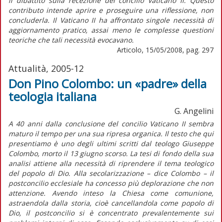
il dibattito sulla recezione del concilio Vaticano II. Questo
contributo intende aprire e proseguire una riflessione, non
concluderla. Il Vaticano II ha affrontato singole necessità di
aggiornamento pratico, assai meno le complesse questioni
teoriche che tali necessità evocavano.
Articolo, 15/05/2008, pag. 297
Attualità, 2005-12
Don Pino Colombo: un «padre» della
teologia italiana
G. Angelini
A 40 anni dalla conclusione del concilio Vaticano II sembra
maturo il tempo per una sua ripresa organica. Il testo che qui
presentiamo è uno degli ultimi scritti dal teologo Giuseppe
Colombo, morto il 13 giugno scorso. La tesi di fondo della sua
analisi attiene alla necessità di riprendere il tema teologico
del popolo di Dio. Alla secolarizzazione – dice Colombo – il
postconcilio ecclesiale ha concesso più deplorazione che non
attenzione. Avendo inteso la Chiesa come comunione,
astraendola dalla storia, cioè cancellandola come popolo di
Dio, il postconcilio si è concentrato prevalentemente sui