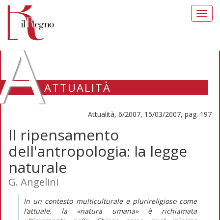
Toggl
navig
A
ATTUALITÀ
Attualità, 6/2007, 15/03/2007, pag. 197
Il ripensamento
dell'antropologia: la legge
naturale
G. Angelini
In un contesto multiculturale e plurireligioso come
l’attuale, la «natura umana» è richiamata