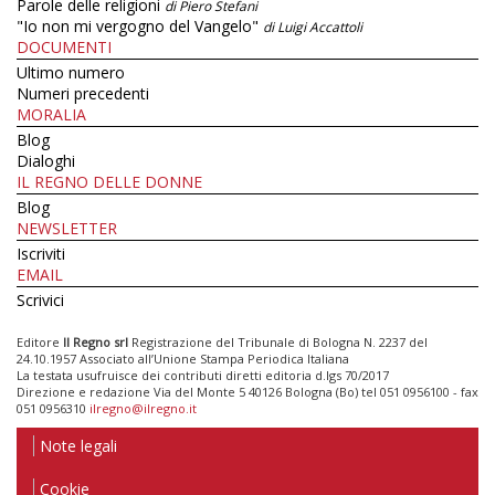
Parole delle religioni
di Piero Stefani
"Io non mi vergogno del Vangelo"
di Luigi Accattoli
DOCUMENTI
Ultimo numero
Numeri precedenti
MORALIA
Blog
Dialoghi
IL REGNO DELLE DONNE
Blog
NEWSLETTER
Iscriviti
EMAIL
Scrivici
Editore
Il Regno srl
Registrazione del Tribunale di Bologna N. 2237 del
24.10.1957 Associato all’Unione Stampa Periodica Italiana
La testata usufruisce dei contributi diretti editoria d.lgs 70/2017
Direzione e redazione Via del Monte 5 40126 Bologna (Bo) tel 051 0956100 - fax
051 0956310
ilregno@ilregno.it
Note legali
Cookie