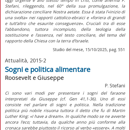
oggi urgente e allo stesso tempo in crisi, come afferma P.
Stefani, rileggendo, nel 60° della sua promulgazione, la
dichiarazione conciliare
Nostra aetate
. Essa è stata l’«inizio di
una svolta» nei rapporti cattolico-ebraici e «foriera di grandi
e tutt’altro che esaurite conseguenze». Cruciali tra di esse
l’abbandono, tuttora incompiuto, della teologia della
sostituzione e l’assenza, nel testo conciliare, del tema del
rapporto della Chiesa con la terra d’Israele.
Studio del mese, 15/10/2025, pag. 551
Attualità, 2015-2
Sogni e politica alimentare
Roosevelt e Giuseppe
P. Stefani
Ci sono vari modi per presentare i sogni del faraone
interpretati da Giuseppe (cf. Gen 41,1-36). Uno di essi
consiste nel parlare di sogni e politica. Nella tradizione
politica più nobile risuona tuttora il detto che fu di Martin
Luther King: «I have a dream». In qualche modo se ne avverte
ancora l’eco; tuttavia, da qualche anno più conforme alla
cronaca sarebbe piuttosto il ricorso al verbo «essere». A molti