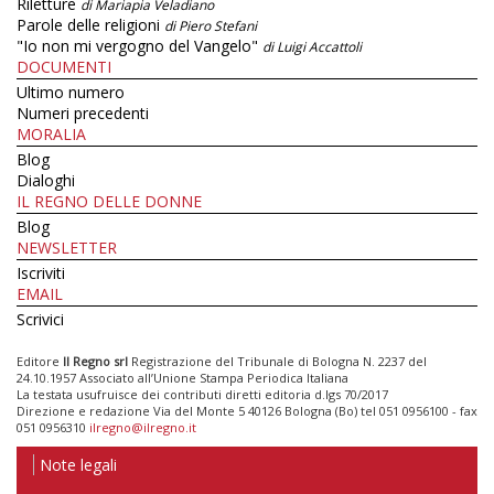
Riletture
di Mariapia Veladiano
Parole delle religioni
di Piero Stefani
"Io non mi vergogno del Vangelo"
di Luigi Accattoli
DOCUMENTI
Ultimo numero
Numeri precedenti
MORALIA
Blog
Dialoghi
IL REGNO DELLE DONNE
Blog
NEWSLETTER
Iscriviti
EMAIL
Scrivici
Editore
Il Regno srl
Registrazione del Tribunale di Bologna N. 2237 del
24.10.1957 Associato all’Unione Stampa Periodica Italiana
La testata usufruisce dei contributi diretti editoria d.lgs 70/2017
Direzione e redazione Via del Monte 5 40126 Bologna (Bo) tel 051 0956100 - fax
051 0956310
ilregno@ilregno.it
Note legali