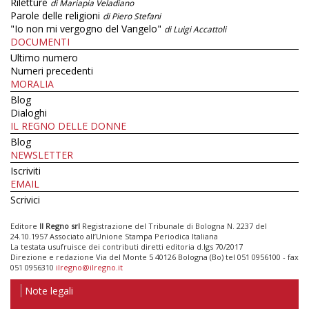
Riletture
di Mariapia Veladiano
Parole delle religioni
di Piero Stefani
"Io non mi vergogno del Vangelo"
di Luigi Accattoli
DOCUMENTI
Ultimo numero
Numeri precedenti
MORALIA
Blog
Dialoghi
IL REGNO DELLE DONNE
Blog
NEWSLETTER
Iscriviti
EMAIL
Scrivici
Editore
Il Regno srl
Registrazione del Tribunale di Bologna N. 2237 del
24.10.1957 Associato all’Unione Stampa Periodica Italiana
La testata usufruisce dei contributi diretti editoria d.lgs 70/2017
Direzione e redazione Via del Monte 5 40126 Bologna (Bo) tel 051 0956100 - fax
051 0956310
ilregno@ilregno.it
Note legali