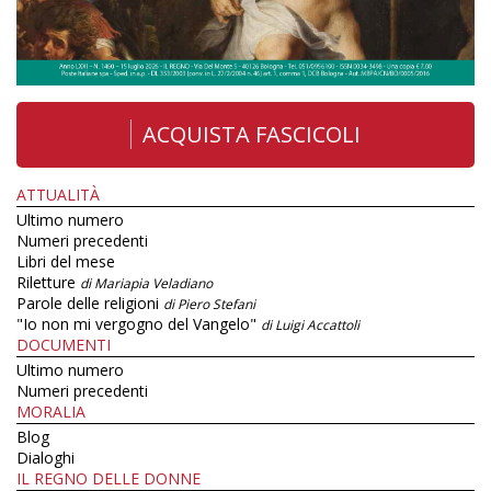
ACQUISTA FASCICOLI
ATTUALITÀ
Ultimo numero
Numeri precedenti
Libri del mese
Riletture
di Mariapia Veladiano
Parole delle religioni
di Piero Stefani
"Io non mi vergogno del Vangelo"
di Luigi Accattoli
DOCUMENTI
Ultimo numero
Numeri precedenti
MORALIA
Blog
Dialoghi
IL REGNO DELLE DONNE