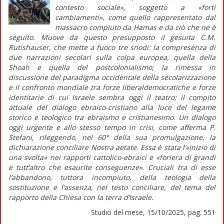
contesto sociale», soggetto a «forti
cambiamenti», come quello rappresentato dal
massacro compiuto da Hamas e da ciò che ne è
seguito. Muove da questo presupposto il gesuita C.M.
Rutishauser, che mette a fuoco tre snodi: la compresenza di
due narrazioni secolari sulla colpa europea, quella della
Shoah
e quella del postcolonialismo; la rimessa in
discussione del paradigma occidentale della secolarizzazione
e il confronto mondiale tra forze liberaldemocratiche e forze
identitarie di cui Israele sembra oggi il teatro; il compito
attuale del dialogo ebraico-cristiano alla luce del legame
storico e teologico tra ebraismo e cristianesimo. Un dialogo
oggi urgente e allo stesso tempo in crisi, come afferma P.
Stefani, rileggendo, nel 60° della sua promulgazione, la
dichiarazione conciliare
Nostra aetate
. Essa è stata l’«inizio di
una svolta» nei rapporti cattolico-ebraici e «foriera di grandi
e tutt’altro che esaurite conseguenze». Cruciali tra di esse
l’abbandono, tuttora incompiuto, della teologia della
sostituzione e l’assenza, nel testo conciliare, del tema del
rapporto della Chiesa con la terra d’Israele.
Studio del mese, 15/10/2025, pag. 551