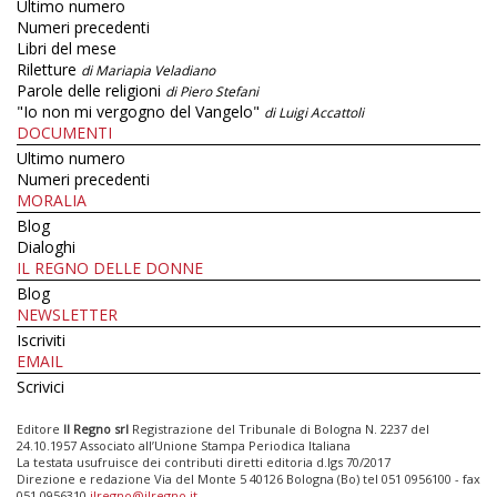
Ultimo numero
Numeri precedenti
Libri del mese
Riletture
di Mariapia Veladiano
Parole delle religioni
di Piero Stefani
"Io non mi vergogno del Vangelo"
di Luigi Accattoli
DOCUMENTI
Ultimo numero
Numeri precedenti
MORALIA
Blog
Dialoghi
IL REGNO DELLE DONNE
Blog
NEWSLETTER
Iscriviti
EMAIL
Scrivici
Editore
Il Regno srl
Registrazione del Tribunale di Bologna N. 2237 del
24.10.1957 Associato all’Unione Stampa Periodica Italiana
La testata usufruisce dei contributi diretti editoria d.lgs 70/2017
Direzione e redazione Via del Monte 5 40126 Bologna (Bo) tel 051 0956100 - fax
051 0956310
ilregno@ilregno.it