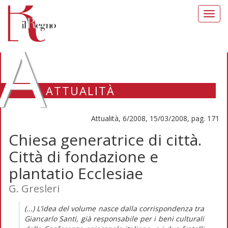
Toggl
navig
A
ATTUALITÀ
Attualità, 6/2008, 15/03/2008, pag. 171
Chiesa generatrice di città.
Città di fondazione e
plantatio Ecclesiae
G. Gresleri
(...) L’idea del volume nasce dalla corrispondenza tra
Giancarlo Santi, già responsabile per i beni culturali