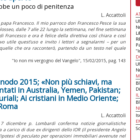
ebbe un poco di penitenza
A
L. Accattoli
U
papa Francesco. Il mio parroco don Francesco Pesce la sua
N
losseo, dalle 7 alle 22 lungo la settimana, nel fine settimana
Li
i Francesco e ora è felice della direttiva così chiara e così
Ri
o utile quest’uso e invito i lettori a segnalarmi – per un
Pa
quelle che ora racconterò, partendo da un testo nel quale
"I
D
"Io non mi vergogno del Vangelo", 15/02/2015, pag. 143
U
N
M
Sinodo 2015; «Non più schiavi, ma
B
ntati in Australia, Yemen, Pakistan;
Di
I
iali; Ai cristiani in Medio Oriente;
B
 Roma
N
L. Accattoli
Is
E
 7 dicembre p. Lombardi conferma notizie giornalistiche
Sc
 a carico di due ex dirigenti dello IOR (il presidente Angelo
un’ipotesi di peculato per operazioni immobiliari avvenute nel