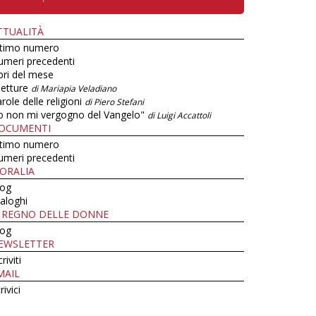
TTUALITÀ
ltimo numero
umeri precedenti
bri del mese
letture
di Mariapia Veladiano
role delle religioni
di Piero Stefani
o non mi vergogno del Vangelo"
di Luigi Accattoli
OCUMENTI
ltimo numero
umeri precedenti
ORALIA
log
aloghi
L REGNO DELLE DONNE
log
EWSLETTER
criviti
MAIL
rivici