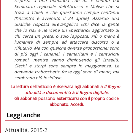
risposta a una domanda che mi è venuta dal
Seminario regionale dell’Abruzzo e Molise che si
trova a Chieti e che quest’anno compie cent’anni
(l’incontro è avvenuto il 24 aprile). Azzardo una
qualche risposta all’evangelico «chi dice la gente
che io sia» e ne viene un «bestiario» aggiornato di
chi cerca un prete, o solo l’apposta. Più o meno è
l’umanità di sempre ad attaccare discorso o a
rifiutarlo. Ma con qualche diversa proporzione: sono
di più oggi i cananei, i samaritani e i centurioni
romani, mentre vanno diminuendo gli israeliti.
Ciechi e storpi sono sempre in maggioranza. Le
domande trabocchetto forse oggi sono di meno, ma
sembrano più insidiose.
La lettura dell'articolo è riservata agli abbonati a
Il Regno -
attualità e documenti
o a
Il Regno digitale
.
Gli abbonati possono autenticarsi con il proprio codice
abbonato.
Accedi.
Leggi anche
Attualità, 2015-2