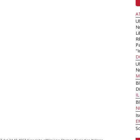
A
U
N
Li
Ri
Pa
"I
D
U
N
M
B
Di
I
B
N
Is
E
Sc