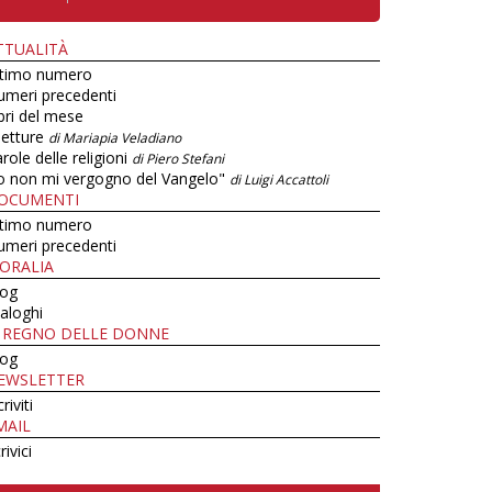
TTUALITÀ
ltimo numero
umeri precedenti
bri del mese
letture
di Mariapia Veladiano
role delle religioni
di Piero Stefani
o non mi vergogno del Vangelo"
di Luigi Accattoli
OCUMENTI
ltimo numero
umeri precedenti
ORALIA
log
aloghi
L REGNO DELLE DONNE
log
EWSLETTER
criviti
MAIL
rivici