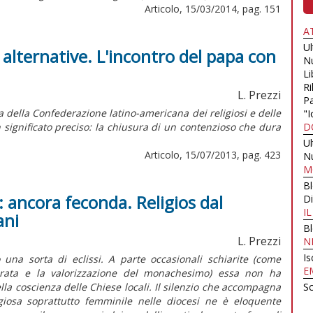
Articolo, 15/03/2014, pag. 151
A
U
e alternative. L'incontro del papa con
N
Li
Ri
L. Prezzi
Pa
 della Confederazione latino-americana dei religiosi e delle
"I
n significato preciso: la chiusura di un contenzioso che dura
D
U
Articolo, 15/07/2013, pag. 423
N
M
B
: ancora feconda. Religios dal
Di
I
ani
B
L. Prezzi
N
Is
una sorta di eclissi. A parte occasionali schiarite (come
E
ecrata e la valorizzazione del monachesimo) essa non ha
ella coscienza delle Chiese locali. Il silenzio che accompagna
Sc
ligiosa soprattutto femminile nelle diocesi ne è eloquente