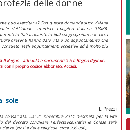
 profezia delle donne
, come può esercitarla? Con questa domanda suor Viviana
ale del’Unione superiore maggiori italiane (USMI),
ranti in Italia, distinte in 600 congregazioni e in circa
 suore presenti hanno dato vita a un appuntamento che
 consueto negli appuntamenti ecclesiali ed è molto più
 a
Il Regno - attualità e documenti
o a
Il Regno digitale
.
si con il proprio codice abbonato.
Accedi.
al sole
L. Prezzi
ita consacrata. Dal 21 novembre 2014 (Giornata per la vita
 del decreto conciliare Perfectaecaritatis) la Chiesa sarà
 dei religiosi e delle religiose (circa 900.000).