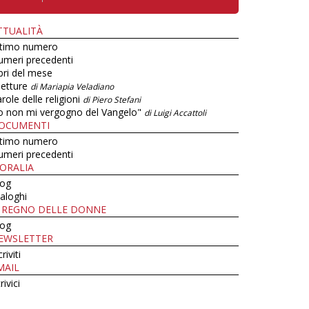
TTUALITÀ
ltimo numero
umeri precedenti
bri del mese
letture
di Mariapia Veladiano
role delle religioni
di Piero Stefani
o non mi vergogno del Vangelo"
di Luigi Accattoli
OCUMENTI
ltimo numero
umeri precedenti
ORALIA
log
aloghi
L REGNO DELLE DONNE
log
EWSLETTER
criviti
MAIL
rivici