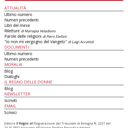
ATTUALITÀ
Ultimo numero
Numeri precedenti
Libri del mese
Riletture
di Mariapia Veladiano
Parole delle religioni
di Piero Stefani
"Io non mi vergogno del Vangelo"
di Luigi Accattoli
DOCUMENTI
Ultimo numero
Numeri precedenti
MORALIA
Blog
Dialoghi
IL REGNO DELLE DONNE
Blog
NEWSLETTER
Iscriviti
EMAIL
Scrivici
Editore
Il Regno srl
Registrazione del Tribunale di Bologna N. 2237 del
24.10.1957 Associato all’Unione Stampa Periodica Italiana