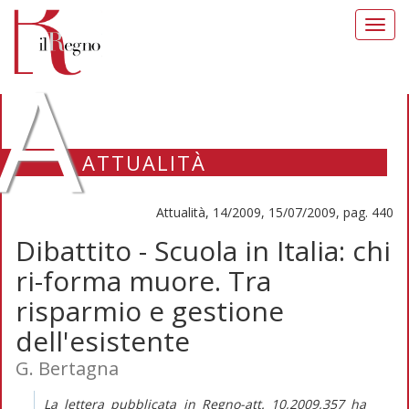
Toggl
navig
A
ATTUALITÀ
Attualità, 14/2009, 15/07/2009, pag. 440
Dibattito - Scuola in Italia: chi
ri-forma muore. Tra
risparmio e gestione
dell'esistente
G. Bertagna
La lettera pubblicata in Regno-att. 10,2009,357 ha