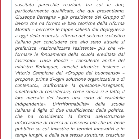
suscitato parecchie reazioni, tra cui le due,
particolarmente qualificate, che qui presentiamo.
Giuseppe Bertagna – già presidente del Gruppo di
lavoro che ha fornito le basi teoriche della riforma
Moratti – percorre le tappe salienti dal dopoguerra
a oggi della mancata riforma del sistema scolastico
italiano per concludere che allo stato attuale si
preferisce «razionalizzare l’esistente» più che «ri-
formare le fondamenta della scuola ereditata dal
fascismo». Luisa Ribolzi – consulente anche del
ministro Berlinguer, nonché ideatrice insieme a
Vittorio Campione del «Gruppo del buonsenso» –
propone, prima d’«ogni soluzione organizzativa o di
contenuto», d’affrontare la questione-insegnanti,
smettendo di considerare, come sinora si è fatto, il
loro mercato del lavoro una sorta di «variabile
indipendente». L’«irriformabilità» della scuola
italiana è figlia di due insufficienze: della politica,
che ha considerato la forma dell’istruzione
un’occasione di ricerca di consensi più che un bene
pubblico su cui investire in termini innovativi e in
tempi lunghi, e della sua stessa struttura, cresciuta