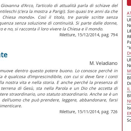
Giovanna d’Arco, l’articolo di attualità parla di schiave del
tileschi (c’era la mostra a Parigi). Son quasi tre anni da che
A
Chiesa mondo». Così il titolo, tre parole scritte senza
U
quenza senza soluzione di continuità. Si parte dalle donne,
N
e no, si racconta il loro vivere la Chiesa e il mondo.
Li
Riletture, 15/12/2014, pag. 794
Ri
Pa
"I
ate
D
U
M. Veladiano
N
si muove dentro questo potere buono. Lo conosce perché in
M
a è qualcosa d’imprescindibile, con cui si deve fare i conti
B
ella nostra vita e nella storia. E anche perché la presenza di
Di
a terrena di Gesù, sta nella Parola e un Dio che accetta di
I
otere straordinario, uno statuto straordinario. Anche se è un
B
rtà dell’uomo che può prendere, leggere, abbandonare, farsi
N
dimenticare.
Is
Riletture, 15/11/2014, pag. 726
E
Sc