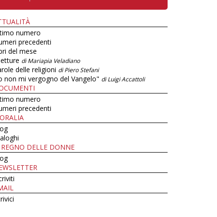
TTUALITÀ
ltimo numero
umeri precedenti
bri del mese
letture
di Mariapia Veladiano
role delle religioni
di Piero Stefani
o non mi vergogno del Vangelo"
di Luigi Accattoli
OCUMENTI
ltimo numero
umeri precedenti
ORALIA
log
aloghi
L REGNO DELLE DONNE
log
EWSLETTER
criviti
MAIL
rivici