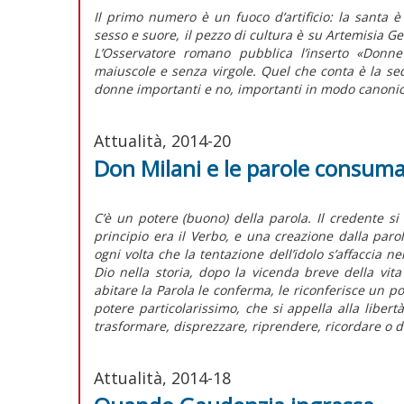
Il primo numero è un fuoco d’artificio: la santa è 
sesso e suore, il pezzo di cultura è su Artemisia Gen
L’Osservatore romano pubblica l’inserto «Donne 
maiuscole e senza virgole. Quel che conta è la se
donne importanti e no, importanti in modo canonico 
Attualità, 2014-20
Don Milani e le parole consum
C’è un potere (buono) della parola. Il credente 
principio era il Verbo, e una creazione dalla parol
ogni volta che la tentazione dell’idolo s’affaccia n
Dio nella storia, dopo la vicenda breve della vit
abitare la Parola le conferma, le riconferisce un p
potere particolarissimo, che si appella alla libe
trasformare, disprezzare, riprendere, ricordare o 
Attualità, 2014-18