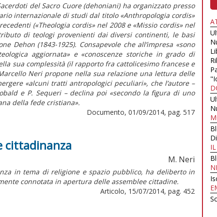
Sacerdoti del Sacro Cuore (dehoniani) ha organizzato presso
rio internazionale di studi dal titolo «Anthropologia cordis»
A
recedenti («Theologia cordis» nel 2008 e «Missio cordis» nel
U
ributo di teologi provenienti dai diversi continenti, le basi
N
Leone Dehon (1843-1925). Consapevole che all’impresa «sono
Li
teologica aggiornata» e «conoscenze storiche in grado di
Ri
la sua complessità (il rapporto fra cattolicesimo francese e
Pa
Marcello Neri propone nella sua relazione una lettura delle
"I
rgere «alcuni tratti antropologici peculiari», che l’autore –
D
eobald e P. Sequeri – declina poi «secondo la figura di uno
U
iana della fede cristiana».
N
Documento, 01/09/2014, pag. 517
M
B
Di
 e cittadinanza
I
B
M. Neri
N
nza in tema di religione e spazio pubblico, ha deliberto in
Is
lmente connotata in apertura delle assemblee cittadine.
E
Articolo, 15/07/2014, pag. 452
Sc