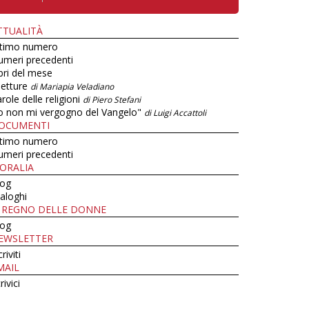
TTUALITÀ
ltimo numero
umeri precedenti
bri del mese
letture
di Mariapia Veladiano
role delle religioni
di Piero Stefani
o non mi vergogno del Vangelo"
di Luigi Accattoli
OCUMENTI
ltimo numero
umeri precedenti
ORALIA
log
aloghi
L REGNO DELLE DONNE
log
EWSLETTER
criviti
MAIL
rivici