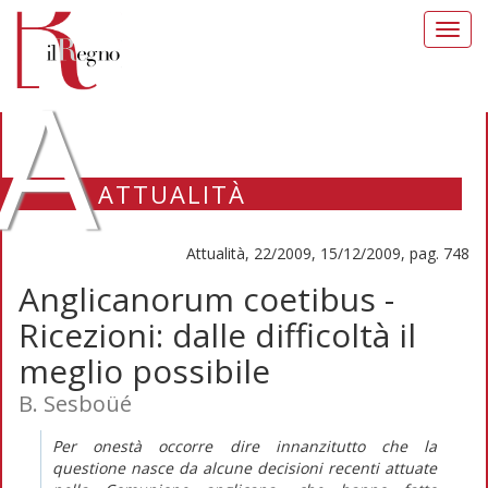
Toggl
navig
A
ATTUALITÀ
Attualità, 22/2009, 15/12/2009, pag. 748
Anglicanorum coetibus -
Ricezioni: dalle difficoltà il
meglio possibile
B. Sesboüé
Per onestà occorre dire innanzitutto che la
questione nasce da alcune decisioni recenti attuate