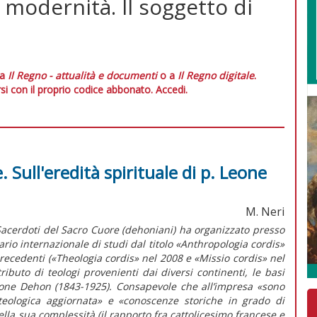
 modernità. Il soggetto di
 a
Il Regno - attualità e documenti
o a
Il Regno digitale
.
si con il proprio codice abbonato.
Accedi.
 Sull'eredità spirituale di p. Leone
M. Neri
Sacerdoti del Sacro Cuore (dehoniani) ha organizzato presso
rio internazionale di studi dal titolo «Anthropologia cordis»
recedenti («Theologia cordis» nel 2008 e «Missio cordis» nel
ributo di teologi provenienti dai diversi continenti, le basi
Leone Dehon (1843-1925). Consapevole che all’impresa «sono
teologica aggiornata» e «conoscenze storiche in grado di
la sua complessità (il rapporto fra cattolicesimo francese e