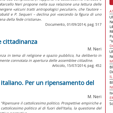
Marcello Neri propone nella sua relazione una lettura delle
rgere «alcuni tratti antropologici peculiari», che l’autore –
A
eobald e P. Sequeri – declina poi «secondo la figura di uno
U
iana della fede cristiana».
N
Documento, 01/09/2014, pag. 517
Li
Ri
Pa
 e cittadinanza
"I
D
M. Neri
U
nza in tema di religione e spazio pubblico, ha deliberto in
N
lmente connotata in apertura delle assemblee cittadine.
M
Articolo, 15/07/2014, pag. 452
B
Di
I
so italiano. Per un ripensamento del
B
N
Is
M. Neri
E
"Ripensare il cattolicesimo politico. Prospettive empiriche e
Sc
cattolicesimo politico al di fuori dell'Italia, la questione del