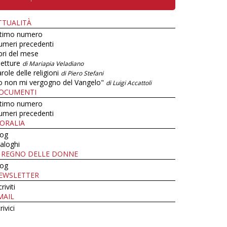
TTUALITÀ
ltimo numero
umeri precedenti
bri del mese
letture
di Mariapia Veladiano
role delle religioni
di Piero Stefani
o non mi vergogno del Vangelo"
di Luigi Accattoli
OCUMENTI
ltimo numero
umeri precedenti
ORALIA
log
aloghi
L REGNO DELLE DONNE
log
EWSLETTER
criviti
MAIL
rivici