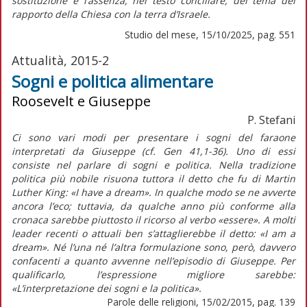
sostituzione e l’assenza, nel testo conciliare, del tema del
rapporto della Chiesa con la terra d’Israele.
Studio del mese, 15/10/2025, pag. 551
Attualità, 2015-2
Sogni e politica alimentare
Roosevelt e Giuseppe
P. Stefani
Ci sono vari modi per presentare i sogni del faraone
interpretati da Giuseppe (cf. Gen 41,1-36). Uno di essi
consiste nel parlare di sogni e politica. Nella tradizione
politica più nobile risuona tuttora il detto che fu di Martin
Luther King: «I have a dream». In qualche modo se ne avverte
ancora l’eco; tuttavia, da qualche anno più conforme alla
cronaca sarebbe piuttosto il ricorso al verbo «essere». A molti
leader recenti o attuali ben s’attaglierebbe il detto: «I am a
dream». Né l’una né l’altra formulazione sono, però, davvero
confacenti a quanto avvenne nell’episodio di Giuseppe. Per
qualificarlo, l’espressione migliore sarebbe:
«L’interpretazione dei sogni e la politica».
Parole delle religioni, 15/02/2015, pag. 139