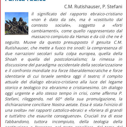
C.M. Rutishauser, P. Stefani
Il significato del rapporto ebraico-cristiano
«non è dato da sé», ma è «costituito dal
contesto sociale», soggetto a «forti
cambiamenti», come quello rappresentato dal
massacro compiuto da Hamas e da ciò che ne è
seguito. Muove da questo presupposto il gesuita C.M.
Rutishauser, che mette a fuoco tre snodi: la compresenza di
due narrazioni secolari sulla colpa europea, quella della
Shoah
e quella del postcolonialismo; la rimessa in
discussione del paradigma occidentale della secolarizzazione
e il confronto mondiale tra forze liberaldemocratiche e forze
identitarie di cui Israele sembra oggi il teatro; il compito
attuale del dialogo ebraico-cristiano alla luce del legame
storico e teologico tra ebraismo e cristianesimo. Un dialogo
oggi urgente e allo stesso tempo in crisi, come afferma P.
Stefani, rileggendo, nel 60° della sua promulgazione, la
dichiarazione conciliare
Nostra aetate
. Essa è stata l’«inizio di
una svolta» nei rapporti cattolico-ebraici e «foriera di grandi
e tutt’altro che esaurite conseguenze». Cruciali tra di esse
l’abbandono, tuttora incompiuto, della teologia della