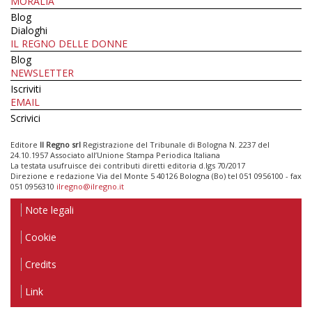
MORALIA
Blog
Dialoghi
IL REGNO DELLE DONNE
Blog
NEWSLETTER
Iscriviti
EMAIL
Scrivici
Editore
Il Regno srl
Registrazione del Tribunale di Bologna N. 2237 del
24.10.1957 Associato all’Unione Stampa Periodica Italiana
La testata usufruisce dei contributi diretti editoria d.lgs 70/2017
Direzione e redazione Via del Monte 5 40126 Bologna (Bo) tel 051 0956100 - fax
051 0956310
ilregno@ilregno.it
Note legali
Cookie
Credits
Link