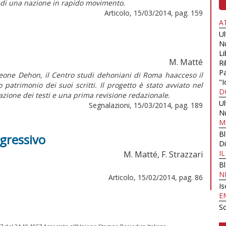
ti di una nazione in rapido movimento.
Articolo, 15/03/2014, pag. 159
A
U
N
Li
M. Matté
Ri
Pa
 Leone Dehon, il Centro studi dehoniani di Roma haacceso il
"I
atrimonio dei suoi scritti. Il progetto è stato avviato nel
D
zazione dei testi e una prima revisione redazionale.
U
Segnalazioni, 15/03/2014, pag. 189
N
M
B
ggressivo
Di
I
M. Matté, F. Strazzari
B
N
Articolo, 15/02/2014, pag. 86
Is
E
Sc