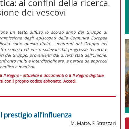
a: ai confini della ricerca.
isione dei vescovi
enzione un testo diffuso lo scorso anno dal Gruppo di
 Commissione degli episcopati della Comunità Europea
icata sotto questo titolo – maturati dal Gruppo nel
ra scienza ed etica, sollevati dal progresso tecnico e
bri del Gruppo, provenienti dai diversi stati dell’Unione,
 confronto multi e interdisciplinare, a partire da approcci
cientifico e medico».
 a
Il Regno - attualità e documenti
o a
Il Regno digitale
.
si con il proprio codice abbonato.
Accedi.
 prestigio all'influenza
M. Matté, F. Strazzari