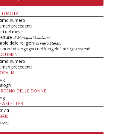
TTUALITÀ
ltimo numero
umeri precedenti
bri del mese
letture
di Mariapia Veladiano
role delle religioni
di Piero Stefani
o non mi vergogno del Vangelo"
di Luigi Accattoli
OCUMENTI
ltimo numero
umeri precedenti
ORALIA
log
aloghi
L REGNO DELLE DONNE
log
EWSLETTER
criviti
MAIL
rivici