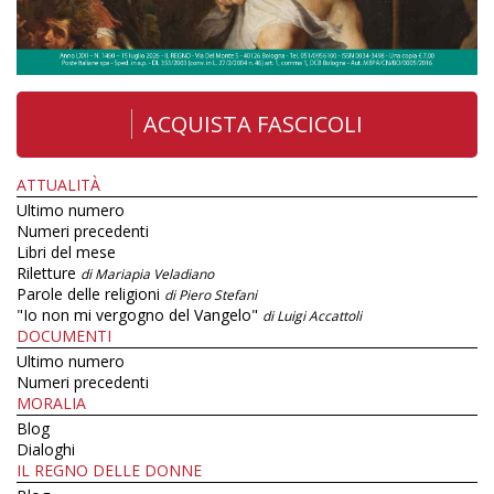
ACQUISTA FASCICOLI
ATTUALITÀ
Ultimo numero
Numeri precedenti
Libri del mese
Riletture
di Mariapia Veladiano
Parole delle religioni
di Piero Stefani
"Io non mi vergogno del Vangelo"
di Luigi Accattoli
DOCUMENTI
Ultimo numero
Numeri precedenti
MORALIA
Blog
Dialoghi
IL REGNO DELLE DONNE