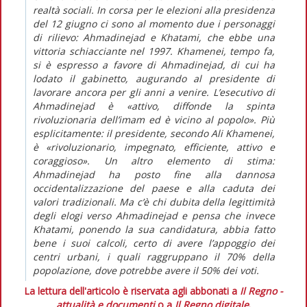
realtà sociali. In corsa per le elezioni alla presidenza
del 12 giugno ci sono al momento due i personaggi
di rilievo: Ahmadinejad e Khatami, che ebbe una
vittoria schiacciante nel 1997. Khamenei, tempo fa,
si è espresso a favore di Ahmadinejad, di cui ha
lodato il gabinetto, augurando al presidente di
lavorare ancora per gli anni a venire. L’esecutivo di
Ahmadinejad è «attivo, diffonde la spinta
rivoluzionaria dell’imam ed è vicino al popolo». Più
esplicitamente: il presidente, secondo Ali Khamenei,
è «rivoluzionario, impegnato, efficiente, attivo e
coraggioso». Un altro elemento di stima:
Ahmadinejad ha posto fine alla dannosa
occidentalizzazione del paese e alla caduta dei
valori tradizionali. Ma c’è chi dubita della legittimità
degli elogi verso Ahmadinejad e pensa che invece
Khatami, ponendo la sua candidatura, abbia fatto
bene i suoi calcoli, certo di avere l’appoggio dei
centri urbani, i quali raggruppano il 70% della
popolazione, dove potrebbe avere il 50% dei voti.
La lettura dell'articolo è riservata agli abbonati a
Il Regno -
attualità e documenti
o a
Il Regno digitale
.