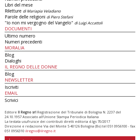
Libri del mese
Riletture
di Mariapia Veladiano
Parole delle religioni
di Piero Stefani
"Io non mi vergogno del Vangelo"
di Luigi Accattoli
DOCUMENTI
Ultimo numero
Numeri precedenti
MORALIA
Blog
Dialoghi
IL REGNO DELLE DONNE
Blog
NEWSLETTER
Iscriviti
EMAIL
Scrivici
Editore
Il Regno srl
Registrazione del Tribunale di Bologna N. 2237 del
24.10.1957 Associato all’Unione Stampa Periodica Italiana
La testata usufruisce dei contributi diretti editoria d.lgs 70/2017
Direzione e redazione Via del Monte 5 40126 Bologna (Bo) tel 051 0956100 - fax
051 0956310
ilregno@ilregno.it