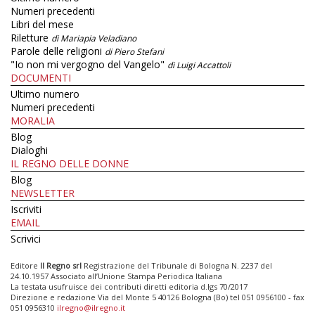
Numeri precedenti
Libri del mese
Riletture
di Mariapia Veladiano
Parole delle religioni
di Piero Stefani
"Io non mi vergogno del Vangelo"
di Luigi Accattoli
DOCUMENTI
Ultimo numero
Numeri precedenti
MORALIA
Blog
Dialoghi
IL REGNO DELLE DONNE
Blog
NEWSLETTER
Iscriviti
EMAIL
Scrivici
Editore
Il Regno srl
Registrazione del Tribunale di Bologna N. 2237 del
24.10.1957 Associato all’Unione Stampa Periodica Italiana
La testata usufruisce dei contributi diretti editoria d.lgs 70/2017
Direzione e redazione Via del Monte 5 40126 Bologna (Bo) tel 051 0956100 - fax
051 0956310
ilregno@ilregno.it