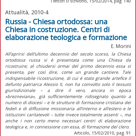
I lettori ci scrivono, 15/02/2014, pag. 140
Attualità, 2010-4
Russia - Chiesa ortodossa: una
Chiesa in costruzione. Centri di
elaborazione teologica e formazione
E. Morini
All’aprirsi dell’ultimo decennio del secolo scorso, la Chiesa
ortodossa russa si è presentata come una Chiesa da
ricostruire; al chiudersi ormai del primo decennio essa si
presenta, per così dire, come un grande cantiere. Tale
indispensabile ricostruzione, di cui è stato grande artefice il
defunto patriarca Alessio II, non ha coinvolto solo il tessuto
giurisdizionale – a dire il vero, ancora in epoca
«brezneviana», già sufficientemente ridisegnato quanto a
numero di diocesi – e le strutture di formazione cristiana dei
fedeli e di diffusione missionaria all’interno e all’estero e le
istituzioni caritatevoli – tutte invece totalmente assenti –, ma
anche i non certo meno necessari centri di elaborazione
teologica e, in connessione con essa, di formazione del clero.
Articolo, 15/02/2010, pag. 91