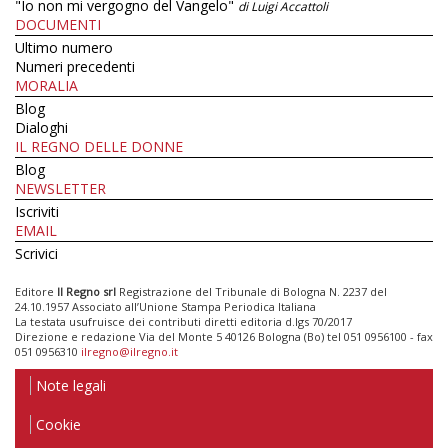
"Io non mi vergogno del Vangelo"
di Luigi Accattoli
DOCUMENTI
Ultimo numero
Numeri precedenti
MORALIA
Blog
Dialoghi
IL REGNO DELLE DONNE
Blog
NEWSLETTER
Iscriviti
EMAIL
Scrivici
Editore
Il Regno srl
Registrazione del Tribunale di Bologna N. 2237 del
24.10.1957 Associato all’Unione Stampa Periodica Italiana
La testata usufruisce dei contributi diretti editoria d.lgs 70/2017
Direzione e redazione Via del Monte 5 40126 Bologna (Bo) tel 051 0956100 - fax
051 0956310
ilregno@ilregno.it
Note legali
Cookie