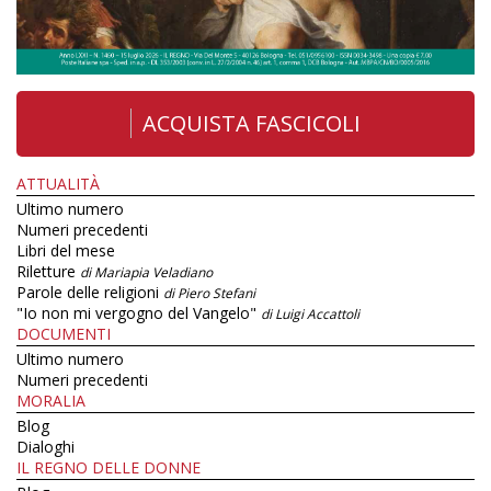
ACQUISTA FASCICOLI
ATTUALITÀ
Ultimo numero
Numeri precedenti
Libri del mese
Riletture
di Mariapia Veladiano
Parole delle religioni
di Piero Stefani
"Io non mi vergogno del Vangelo"
di Luigi Accattoli
DOCUMENTI
Ultimo numero
Numeri precedenti
MORALIA
Blog
Dialoghi
IL REGNO DELLE DONNE