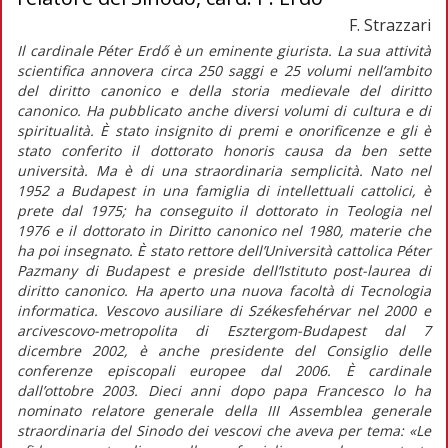
F. Strazzari
Il cardinale Péter Erdő è un eminente giurista. La sua attività
scientifica annovera circa 250 saggi e 25 volumi nell’ambito
del diritto canonico e della storia medievale del diritto
canonico. Ha pubblicato anche diversi volumi di cultura e di
spiritualità. È stato insignito di premi e onorificenze e gli è
stato conferito il dottorato honoris causa da ben sette
università. Ma è di una straordinaria semplicità. Nato nel
1952 a Budapest in una famiglia di intellettuali cattolici, è
prete dal 1975; ha conseguito il dottorato in Teologia nel
1976 e il dottorato in Diritto canonico nel 1980, materie che
ha poi insegnato. È stato rettore dell’Università cattolica Péter
Pazmany di Budapest e preside dell’Istituto post-laurea di
diritto canonico. Ha aperto una nuova facoltà di Tecnologia
informatica. Vescovo ausiliare di Székesfehérvar nel 2000 e
arcivescovo-metropolita di Esztergom-Budapest dal 7
dicembre 2002, è anche presidente del Consiglio delle
conferenze episcopali europee dal 2006. È cardinale
dall’ottobre 2003. Dieci anni dopo papa Francesco lo ha
nominato relatore generale della III Assemblea generale
straordinaria del Sinodo dei vescovi che aveva per tema: «Le