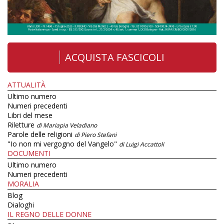
ACQUISTA FASCICOLI
ATTUALITÀ
Ultimo numero
Numeri precedenti
Libri del mese
Riletture
di Mariapia Veladiano
Parole delle religioni
di Piero Stefani
"Io non mi vergogno del Vangelo"
di Luigi Accattoli
DOCUMENTI
Ultimo numero
Numeri precedenti
MORALIA
Blog
Dialoghi
IL REGNO DELLE DONNE