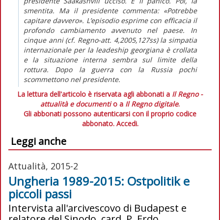
presidente Saakashvili ucciso. È il panico. Poi, la
smentita. Ma il presidente commenta: «Potrebbe
capitare davvero». L’episodio esprime con efficacia il
profondo cambiamento avvenuto nel paese. In
cinque anni (cf. Regno-att. 4,2005,127ss) la simpatia
internazionale per la leadeship georgiana è crollata
e la situazione interna sembra sul limite della
rottura. Dopo la guerra con la Russia pochi
scommettono nel presidente.
La lettura dell'articolo è riservata agli abbonati a
Il Regno -
attualità e documenti
o a
Il Regno digitale
.
Gli abbonati possono autenticarsi con il proprio codice
abbonato.
Accedi.
Leggi anche
Attualità, 2015-2
Ungheria 1989-2015: Ostpolitik e
piccoli passi
Intervista all'arcivescovo di Budapest e
relatore del Sinodo, card. P. Erdo