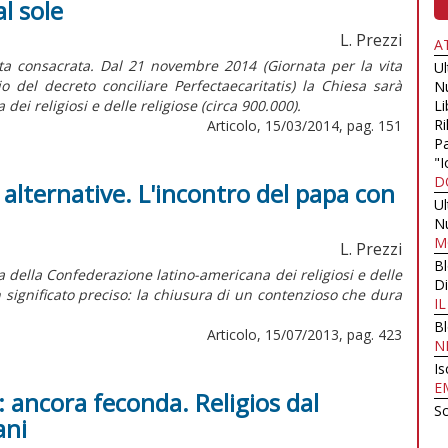
al sole
L. Prezzi
A
ita consacrata. Dal 21 novembre 2014 (Giornata per la vita
U
 del decreto conciliare Perfectaecaritatis) la Chiesa sarà
N
 dei religiosi e delle religiose (circa 900.000).
Li
Ri
Articolo, 15/03/2014, pag. 151
Pa
"I
D
e alternative. L'incontro del papa con
U
N
M
L. Prezzi
B
 della Confederazione latino-americana dei religiosi e delle
Di
n significato preciso: la chiusura di un contenzioso che dura
I
B
Articolo, 15/07/2013, pag. 423
N
Is
E
: ancora feconda. Religios dal
Sc
ani