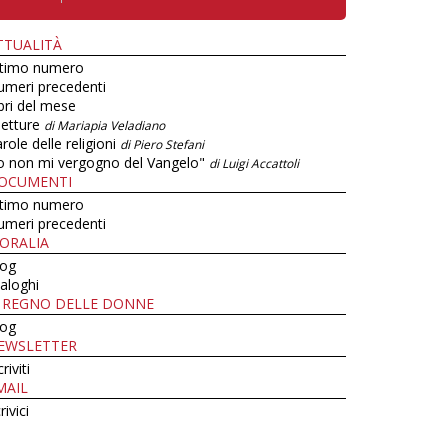
TTUALITÀ
ltimo numero
umeri precedenti
bri del mese
letture
di Mariapia Veladiano
role delle religioni
di Piero Stefani
o non mi vergogno del Vangelo"
di Luigi Accattoli
OCUMENTI
ltimo numero
umeri precedenti
ORALIA
log
aloghi
L REGNO DELLE DONNE
log
EWSLETTER
criviti
MAIL
rivici