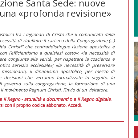
sizione Santa Sede: nuove
a una «profonda revisione»
tolica fra i legionari di Cristo che il comunicato della
essità di ridefinire il carisma della Congregazione (…)
tia Christi” che contraddistingue l’azione apostolica e
on l’efficientismo a qualsiasi costo»; «la necessità di
sere congiunta alla verità, per rispettare la coscienza e
tico servizio ecclesiale»; «la necessità di preservare
o missionario, il dinamismo apostolico, per mezzo di
 decisioni che verranno formalizzate in seguito: la
i governo sulla congregazione, la formazione di una
il movimento Regnum Christi, l’invio di un visitatore.
 a
Il Regno - attualità e documenti
o a
Il Regno digitale
.
si con il proprio codice abbonato.
Accedi.