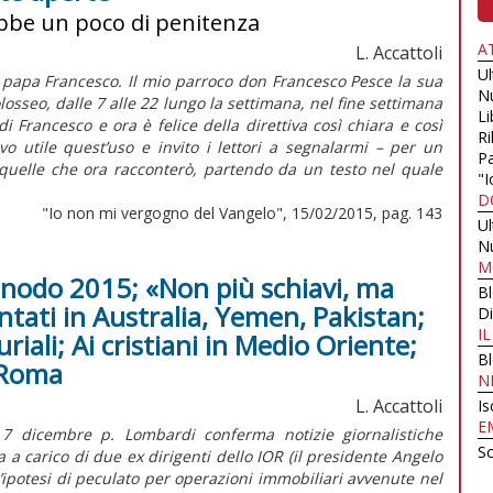
ebbe un poco di penitenza
A
L. Accattoli
U
papa Francesco. Il mio parroco don Francesco Pesce la sua
N
losseo, dalle 7 alle 22 lungo la settimana, nel fine settimana
Li
i Francesco e ora è felice della direttiva così chiara e così
Ri
o utile quest’uso e invito i lettori a segnalarmi – per un
Pa
quelle che ora racconterò, partendo da un testo nel quale
"I
D
"Io non mi vergogno del Vangelo", 15/02/2015, pag. 143
U
N
M
Sinodo 2015; «Non più schiavi, ma
B
ntati in Australia, Yemen, Pakistan;
Di
I
iali; Ai cristiani in Medio Oriente;
B
 Roma
N
L. Accattoli
Is
E
 7 dicembre p. Lombardi conferma notizie giornalistiche
Sc
 a carico di due ex dirigenti dello IOR (il presidente Angelo
un’ipotesi di peculato per operazioni immobiliari avvenute nel