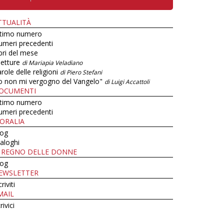
TTUALITÀ
ltimo numero
umeri precedenti
bri del mese
letture
di Mariapia Veladiano
role delle religioni
di Piero Stefani
o non mi vergogno del Vangelo"
di Luigi Accattoli
OCUMENTI
ltimo numero
umeri precedenti
ORALIA
log
aloghi
L REGNO DELLE DONNE
log
EWSLETTER
criviti
MAIL
rivici