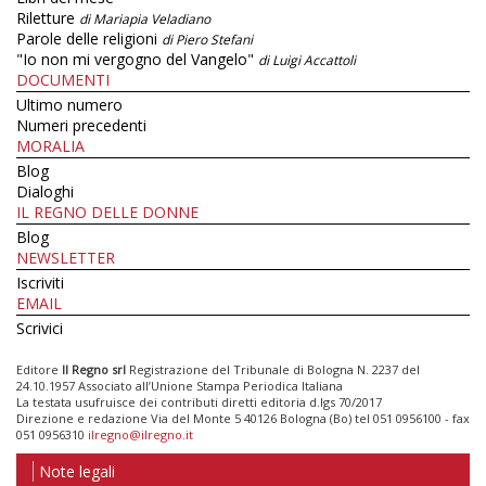
Riletture
di Mariapia Veladiano
Parole delle religioni
di Piero Stefani
"Io non mi vergogno del Vangelo"
di Luigi Accattoli
DOCUMENTI
Ultimo numero
Numeri precedenti
MORALIA
Blog
Dialoghi
IL REGNO DELLE DONNE
Blog
NEWSLETTER
Iscriviti
EMAIL
Scrivici
Editore
Il Regno srl
Registrazione del Tribunale di Bologna N. 2237 del
24.10.1957 Associato all’Unione Stampa Periodica Italiana
La testata usufruisce dei contributi diretti editoria d.lgs 70/2017
Direzione e redazione Via del Monte 5 40126 Bologna (Bo) tel 051 0956100 - fax
051 0956310
ilregno@ilregno.it
Note legali