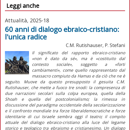
Leggi anche
Attualità, 2025-18
60 anni di dialogo ebraico-cristiano:
l'unica radice
C.M. Rutishauser, P. Stefani
Il significato del rapporto ebraico-cristiano
«non è dato da sé», ma è «costituito dal
contesto sociale», soggetto a «forti
cambiamenti», come quello rappresentato dal
massacro compiuto da Hamas e da ciò che ne è
seguito. Muove da questo presupposto il gesuita C.M.
Rutishauser, che mette a fuoco tre snodi: la compresenza di
due narrazioni secolari sulla colpa europea, quella della
Shoah
e quella del postcolonialismo; la rimessa in
discussione del paradigma occidentale della secolarizzazione
e il confronto mondiale tra forze liberaldemocratiche e forze
identitarie di cui Israele sembra oggi il teatro; il compito
attuale del dialogo ebraico-cristiano alla luce del legame
storico e teologico tra ebraismo e cristianesimo. Un dialogo