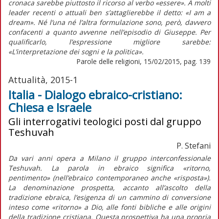
cronaca sarebbe piuttosto il ricorso al verbo «essere». A molti
leader recenti o attuali ben s’attaglierebbe il detto: «I am a
dream». Né l’una né l’altra formulazione sono, però, davvero
confacenti a quanto avvenne nell’episodio di Giuseppe. Per
qualificarlo, l’espressione migliore sarebbe:
«L’interpretazione dei sogni e la politica».
Parole delle religioni, 15/02/2015, pag. 139
Attualità, 2015-1
Italia - Dialogo ebraico-cristiano:
Chiesa e Israele
Gli interrogativi teologici posti dal gruppo
Teshuvah
P. Stefani
Da vari anni opera a Milano il gruppo interconfessionale
Teshuvah. La parola in ebraico significa «ritorno,
pentimento» (nell’ebraico contemporaneo anche «risposta»).
La denominazione prospetta, accanto all’ascolto della
tradizione ebraica, l’esigenza di un cammino di conversione
inteso come «ritorno» a Dio, alle fonti bibliche e alle origini
della tradizione cristiana. Questa prospettiva ha una propria