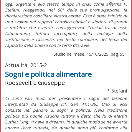
oggi urgente e allo stesso tempo in crisi, come afferma P.
Stefani, rileggendo, nel 60° della sua promulgazione, la
dichiarazione conciliare
Nostra aetate
. Essa è stata l’«inizio di
una svolta» nei rapporti cattolico-ebraici e «foriera di grandi
e tutt’altro che esaurite conseguenze». Cruciali tra di esse
l’abbandono, tuttora incompiuto, della teologia della
sostituzione e l’assenza, nel testo conciliare, del tema del
rapporto della Chiesa con la terra d’Israele.
Studio del mese, 15/10/2025, pag. 551
Attualità, 2015-2
Sogni e politica alimentare
Roosevelt e Giuseppe
P. Stefani
Ci sono vari modi per presentare i sogni del faraone
interpretati da Giuseppe (cf. Gen 41,1-36). Uno di essi
consiste nel parlare di sogni e politica. Nella tradizione
politica più nobile risuona tuttora il detto che fu di Martin
Luther King: «I have a dream». In qualche modo se ne avverte
ancora l’eco; tuttavia, da qualche anno più conforme alla