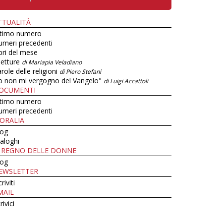
TTUALITÀ
ltimo numero
umeri precedenti
bri del mese
letture
di Mariapia Veladiano
role delle religioni
di Piero Stefani
o non mi vergogno del Vangelo"
di Luigi Accattoli
OCUMENTI
ltimo numero
umeri precedenti
ORALIA
log
aloghi
L REGNO DELLE DONNE
log
EWSLETTER
criviti
MAIL
rivici