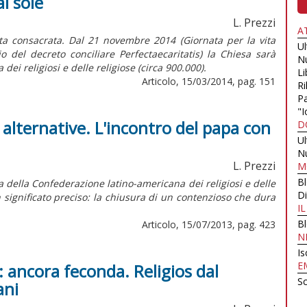
al sole
L. Prezzi
A
ita consacrata. Dal 21 novembre 2014 (Giornata per la vita
U
 del decreto conciliare Perfectaecaritatis) la Chiesa sarà
N
 dei religiosi e delle religiose (circa 900.000).
Li
Articolo, 15/03/2014, pag. 151
Ri
Pa
"I
e alternative. L'incontro del papa con
D
U
N
L. Prezzi
M
B
 della Confederazione latino-americana dei religiosi e delle
Di
n significato preciso: la chiusura di un contenzioso che dura
I
B
Articolo, 15/07/2013, pag. 423
N
Is
E
: ancora feconda. Religios dal
Sc
ani