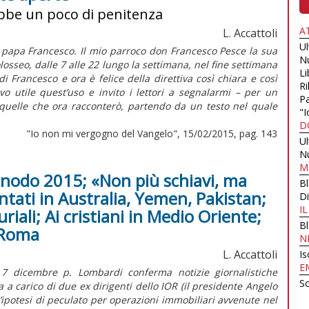
ebbe un poco di penitenza
A
L. Accattoli
U
papa Francesco. Il mio parroco don Francesco Pesce la sua
N
losseo, dalle 7 alle 22 lungo la settimana, nel fine settimana
Li
i Francesco e ora è felice della direttiva così chiara e così
Ri
o utile quest’uso e invito i lettori a segnalarmi – per un
Pa
quelle che ora racconterò, partendo da un testo nel quale
"I
D
"Io non mi vergogno del Vangelo", 15/02/2015, pag. 143
U
N
M
Sinodo 2015; «Non più schiavi, ma
B
ntati in Australia, Yemen, Pakistan;
Di
I
iali; Ai cristiani in Medio Oriente;
B
 Roma
N
L. Accattoli
Is
E
 7 dicembre p. Lombardi conferma notizie giornalistiche
Sc
 a carico di due ex dirigenti dello IOR (il presidente Angelo
un’ipotesi di peculato per operazioni immobiliari avvenute nel