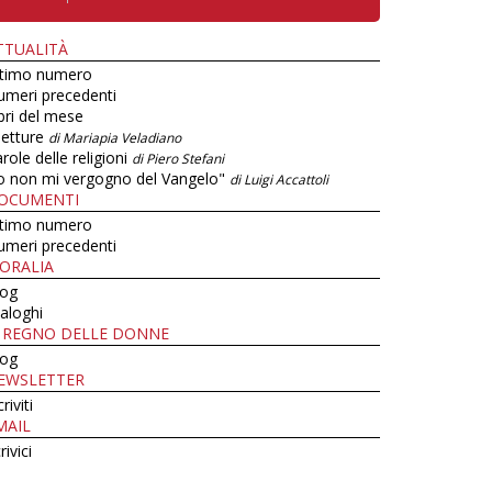
TTUALITÀ
ltimo numero
umeri precedenti
bri del mese
letture
di Mariapia Veladiano
role delle religioni
di Piero Stefani
o non mi vergogno del Vangelo"
di Luigi Accattoli
OCUMENTI
ltimo numero
umeri precedenti
ORALIA
log
aloghi
L REGNO DELLE DONNE
log
EWSLETTER
criviti
MAIL
rivici