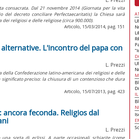
ita consacrata. Dal 21 novembre 2014 (Giornata per la vita
A
 del decreto conciliare Perfectaecaritatis) la Chiesa sarà
 dei religiosi e delle religiose (circa 900.000).
U
Articolo, 15/03/2014, pag. 151
N
Li
Ri
Pa
e alternative. L'incontro del papa con
"I
D
U
L. Prezzi
N
 della Confederazione latino-americana dei religiosi e delle
M
n significato preciso: la chiusura di un contenzioso che dura
B
Di
Articolo, 15/07/2013, pag. 423
I
B
N
: ancora feconda. Religios dal
Is
ani
E
Sc
L. Prezzi
una sorta di eclissi. A parte occasionali schiarite (come