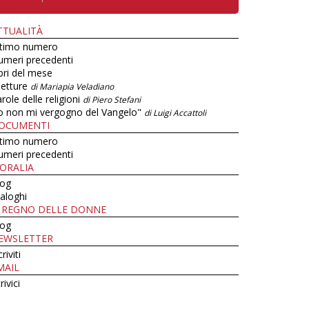
TTUALITÀ
ltimo numero
umeri precedenti
bri del mese
letture
di Mariapia Veladiano
role delle religioni
di Piero Stefani
o non mi vergogno del Vangelo"
di Luigi Accattoli
OCUMENTI
ltimo numero
umeri precedenti
ORALIA
log
aloghi
L REGNO DELLE DONNE
log
EWSLETTER
criviti
MAIL
rivici