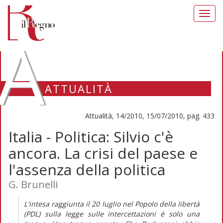
Toggl
navig
A
ATTUALITÀ
Attualità, 14/2010, 15/07/2010, pag. 433
Italia - Politica: Silvio c'è
ancora. La crisi del paese e
l'assenza della politica
G. Brunelli
L'intesa raggiunta il 20 luglio nel Popolo della libertà
(PDL) sulla legge sulle intercettazioni è solo una