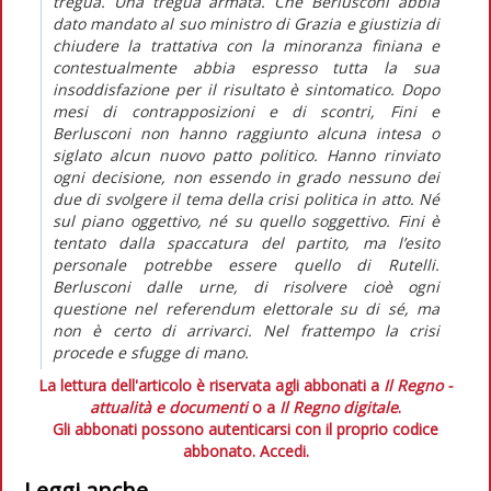
tregua. Una tregua armata. Che Berlusconi abbia
dato mandato al suo ministro di Grazia e giustizia di
chiudere la trattativa con la minoranza finiana e
contestualmente abbia espresso tutta la sua
insoddisfazione per il risultato è sintomatico. Dopo
mesi di contrapposizioni e di scontri, Fini e
Berlusconi non hanno raggiunto alcuna intesa o
siglato alcun nuovo patto politico. Hanno rinviato
ogni decisione, non essendo in grado nessuno dei
due di svolgere il tema della crisi politica in atto. Né
sul piano oggettivo, né su quello soggettivo. Fini è
tentato dalla spaccatura del partito, ma l’esito
personale potrebbe essere quello di Rutelli.
Berlusconi dalle urne, di risolvere cioè ogni
questione nel referendum elettorale su di sé, ma
non è certo di arrivarci. Nel frattempo la crisi
procede e sfugge di mano.
La lettura dell'articolo è riservata agli abbonati a
Il Regno -
attualità e documenti
o a
Il Regno digitale
.
Gli abbonati possono autenticarsi con il proprio codice
abbonato.
Accedi.
Leggi anche