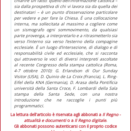
chiarire un fatto: quello dell’informazione cattolica –
sia dalla prospettiva di chi vi lavora sia da quella dei
destinatari – è un punto d’osservazione particolare
per vedere e per fare la Chiesa. È una collocazione
interna, ma sollecitata al massimo a cogliere come
un sismografo ogni sommovimento, da qualsiasi
parte provenga, a interpretarlo e a ritrasmetterlo sia
verso l’interno sia verso l’esterno della compagine
ecclesiale. È un luogo d’intersezione, di dialogo e di
responsabilità civile ed ecclesiale, che si racconta
qui attraverso le voci di diversi interpreti ascoltate
al recente Congresso della stampa cattolica (Roma,
4-7 ottobre 2010): G. Erlandson di Our Sunday
Visitor (USA), D. Quinio de La Croix (Francia), L. Ring-
Eifel della KNA (Germania), D. Arasa della Pontificia
università della Santa Croce, F. Lombardi della Sala
stampa della Santa Sede, con una nostra
introduzione che ne raccoglie i punti più
programmatici.
La lettura dell'articolo è riservata agli abbonati a
Il Regno -
attualità e documenti
o a
Il Regno digitale
.
Gli abbonati possono autenticarsi con il proprio codice