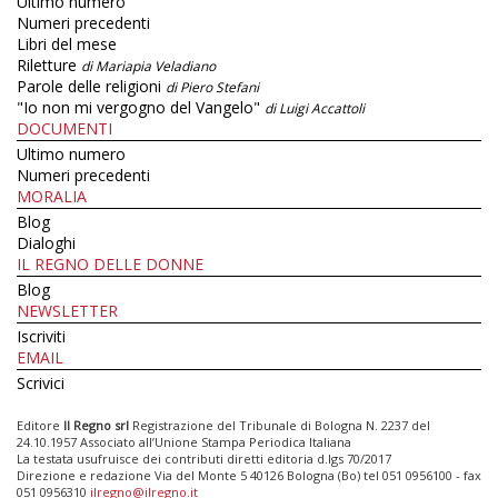
Ultimo numero
Numeri precedenti
Libri del mese
Riletture
di Mariapia Veladiano
Parole delle religioni
di Piero Stefani
"Io non mi vergogno del Vangelo"
di Luigi Accattoli
DOCUMENTI
Ultimo numero
Numeri precedenti
MORALIA
Blog
Dialoghi
IL REGNO DELLE DONNE
Blog
NEWSLETTER
Iscriviti
EMAIL
Scrivici
Editore
Il Regno srl
Registrazione del Tribunale di Bologna N. 2237 del
24.10.1957 Associato all’Unione Stampa Periodica Italiana
La testata usufruisce dei contributi diretti editoria d.lgs 70/2017
Direzione e redazione Via del Monte 5 40126 Bologna (Bo) tel 051 0956100 - fax
051 0956310
ilregno@ilregno.it