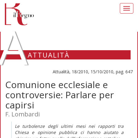
Toggl
navig
A
ATTUALITÀ
Attualità, 18/2010, 15/10/2010, pag. 647
Comunione ecclesiale e
controversie: Parlare per
capirsi
F. Lombardi
Le turbolenze degli ultimi mesi nei rapporti tra
Chiesa e opinione pubblica ci hanno aiutato a