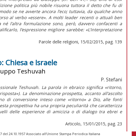
izione politica più nobile risuona tuttora il detto che fu di
modo se ne avverte ancora l’eco; tuttavia, da qualche anno
orso al verbo «essere». A molti leader recenti o attuali ben
a né l’altra formulazione sono, però, davvero confacenti a
ificarlo, l’espressione migliore sarebbe: «L’interpretazione
Parole delle religioni, 15/02/2015, pag. 139
o: Chiesa e Israele
l gruppo Teshuvah
P. Stefani
sionale Teshuvah. La parola in ebraico significa «ritorno,
isposta»). La denominazione prospetta, accanto all’ascolto
no di conversione inteso come «ritorno» a Dio, alle fonti
Questa prospettiva ha una propria peculiarità che caratterizza
elli delle esperienze di amicizia o di dialogo tra ebrei e
Articolo, 15/01/2015, pag. 23
 del 24.10.1957 Associato all’Unione Stampa Periodica Italiana