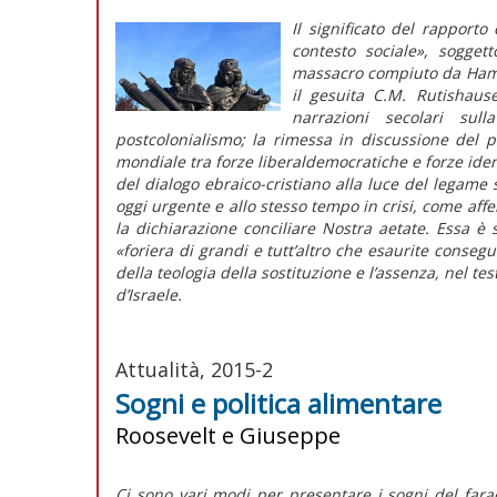
Il significato del rapporto
contesto sociale», sogget
massacro compiuto da Hama
il gesuita C.M. Rutishau
narrazioni secolari su
postcolonialismo; la rimessa in discussione del p
mondiale tra forze liberaldemocratiche e forze identi
del dialogo ebraico-cristiano alla luce del legame 
oggi urgente e allo stesso tempo in crisi, come aff
la dichiarazione conciliare
Nostra aetate
. Essa è 
«foriera di grandi e tutt’altro che esaurite conseg
della teologia della sostituzione e l’assenza, nel te
d’Israele.
Attualità, 2015-2
Sogni e politica alimentare
Roosevelt e Giuseppe
Ci sono vari modi per presentare i sogni del fara