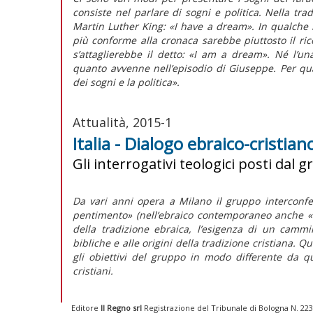
consiste nel parlare di sogni e politica. Nella trad
Martin Luther King: «I have a dream». In qualche 
più conforme alla cronaca sarebbe piuttosto il ric
s’attaglierebbe il detto: «I am a dream». Né l’un
quanto avvenne nell’episodio di Giuseppe. Per qual
dei sogni e la politica».
Attualità, 2015-1
Italia - Dialogo ebraico-cristian
Gli interrogativi teologici posti da
Da vari anni opera a Milano il gruppo interconfes
pentimento» (nell’ebraico contemporaneo anche «r
della tradizione ebraica, l’esigenza di un cammi
bibliche e alle origini della tradizione cristiana. 
gli obiettivi del gruppo in modo differente da qu
cristiani.
Editore
Il Regno srl
Registrazione del Tribunale di Bologna N. 2237