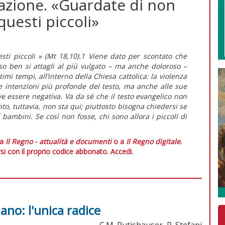
liazione. «Guardate di non
questi piccoli»
ti piccoli » (Mt 18,10).1 Viene dato per scontato che
so ben si attagli al più vulgato – ma anche doloroso –
imi tempi, all’interno della Chiesa cattolica: la violenza
e intenzioni più profonde del testo, ma anche alle sue
ve essere negativa. Va da sé che il testo evangelico non
unto, tuttavia, non sta qui; piuttosto bisogna chiedersi se
i bambini. Se così non fosse, chi sono allora i piccoli di
 a
Il Regno - attualità e documenti
o a
Il Regno digitale
.
si con il proprio codice abbonato.
Accedi.
iano: l'unica radice
C.M. Rutishauser, P. Stefani