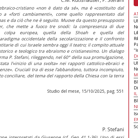
 ebraico-cristiano «non è dato da sé», ma è «costituito dal
A
to a «forti cambiamenti», come quello rappresentato dal
s e da ciò che ne è seguito. Muove da questo presupposto
U
ser, che mette a fuoco tre snodi: la compresenza di due
N
lla colpa europea, quella della
Shoah
e quella del
Li
Ri
aradigma occidentale della secolarizzazione e il confronto
Pa
tarie di cui Israele sembra oggi il teatro; il compito attuale
"I
storico e teologico tra ebraismo e cristianesimo. Un dialogo
D
erma P. Stefani, rileggendo, nel 60° della sua promulgazione,
U
stata l’«inizio di una svolta» nei rapporti cattolico-ebraici e
N
uenze». Cruciali tra di esse l’abbandono, tuttora incompiuto,
M
sto conciliare, del tema del rapporto della Chiesa con la terra
B
Di
Studio del mese, 15/10/2025, pag. 551
I
B
N
Is
E
Sc
P. Stefani
one interpretati da Giuseppe (cf. Gen 41,1-36). Uno di essi