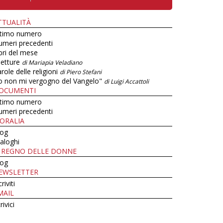
TTUALITÀ
ltimo numero
umeri precedenti
bri del mese
letture
di Mariapia Veladiano
role delle religioni
di Piero Stefani
o non mi vergogno del Vangelo"
di Luigi Accattoli
OCUMENTI
ltimo numero
umeri precedenti
ORALIA
log
aloghi
L REGNO DELLE DONNE
log
EWSLETTER
criviti
MAIL
rivici