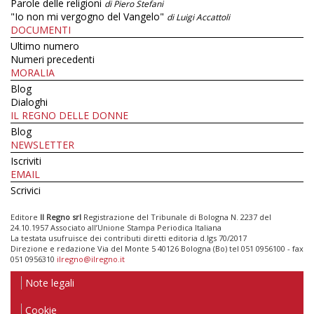
Parole delle religioni
di Piero Stefani
"Io non mi vergogno del Vangelo"
di Luigi Accattoli
DOCUMENTI
Ultimo numero
Numeri precedenti
MORALIA
Blog
Dialoghi
IL REGNO DELLE DONNE
Blog
NEWSLETTER
Iscriviti
EMAIL
Scrivici
Editore
Il Regno srl
Registrazione del Tribunale di Bologna N. 2237 del
24.10.1957 Associato all’Unione Stampa Periodica Italiana
La testata usufruisce dei contributi diretti editoria d.lgs 70/2017
Direzione e redazione Via del Monte 5 40126 Bologna (Bo) tel 051 0956100 - fax
051 0956310
ilregno@ilregno.it
Note legali
Cookie