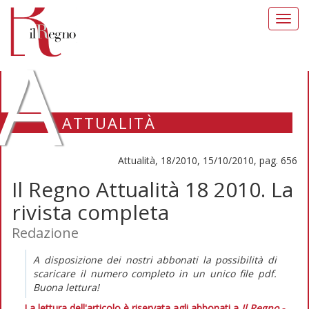
Toggl
navig
A
ATTUALITÀ
Attualità, 18/2010, 15/10/2010, pag. 656
Il Regno Attualità 18 2010. La
rivista completa
Redazione
A disposizione dei nostri abbonati la possibilità di
scaricare il numero completo in un unico file pdf.
Buona lettura!
La lettura dell'articolo è riservata agli abbonati a
Il Regno -