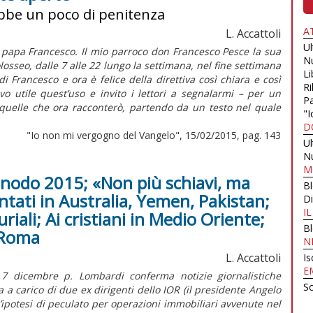
ebbe un poco di penitenza
A
L. Accattoli
U
papa Francesco. Il mio parroco don Francesco Pesce la sua
N
losseo, dalle 7 alle 22 lungo la settimana, nel fine settimana
Li
i Francesco e ora è felice della direttiva così chiara e così
Ri
o utile quest’uso e invito i lettori a segnalarmi – per un
Pa
quelle che ora racconterò, partendo da un testo nel quale
"I
D
"Io non mi vergogno del Vangelo", 15/02/2015, pag. 143
U
N
M
Sinodo 2015; «Non più schiavi, ma
B
ntati in Australia, Yemen, Pakistan;
Di
I
iali; Ai cristiani in Medio Oriente;
B
 Roma
N
L. Accattoli
Is
E
 7 dicembre p. Lombardi conferma notizie giornalistiche
Sc
 a carico di due ex dirigenti dello IOR (il presidente Angelo
un’ipotesi di peculato per operazioni immobiliari avvenute nel