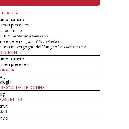
TTUALITÀ
ltimo numero
umeri precedenti
bri del mese
letture
di Mariapia Veladiano
role delle religioni
di Piero Stefani
o non mi vergogno del Vangelo"
di Luigi Accattoli
OCUMENTI
ltimo numero
umeri precedenti
ORALIA
log
aloghi
L REGNO DELLE DONNE
log
EWSLETTER
criviti
MAIL
rivici