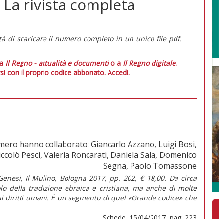
 La rivista completa
tà di scaricare il numero completo in un unico file pdf.
 a
Il Regno - attualità e documenti
o a
Il Regno digitale
.
si con il proprio codice abbonato.
Accedi.
mero hanno collaborato: Giancarlo Azzano, Luigi Bosi,
iccolò Pesci, Valeria Roncarati, Daniela Sala, Domenico
Segna, Paolo Tomassone
 Genesi, Il Mulino, Bologna 2017, pp. 202, € 18,00. Da circa
olo della tradizione ebraica e cristiana, ma anche di molte
o ai diritti umani. È un segmento di quel «Grande codice» che
Schede, 15/04/2017, pag. 223