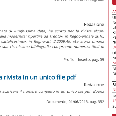
A
U
N
Redazione
Li
to di lunghissima data, ha scritto per la rivista alcuni
Ri
alla modernità: ripartire da Trento», in
Regno-annale
2010,
Pa
 cattolicesimo», in
Regno-att.
2,2009,49; «La storia umana
"I
 sua ricchissima bibliografia comprende numerosi titoli di
D
U
N
Profilo - Inserto, pag. 59
M
B
Di
rivista in un unico file pdf
I
Redazione
B
N
di scaricare il numero completo in un unico file pdf. Buona
Is
E
Documento, 01/06/2013, pag. 352
Sc