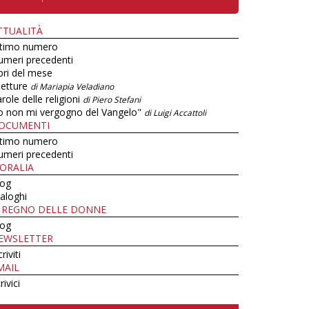
TTUALITÀ
ltimo numero
umeri precedenti
bri del mese
letture
di Mariapia Veladiano
role delle religioni
di Piero Stefani
o non mi vergogno del Vangelo"
di Luigi Accattoli
OCUMENTI
ltimo numero
umeri precedenti
ORALIA
log
aloghi
L REGNO DELLE DONNE
log
EWSLETTER
criviti
MAIL
rivici